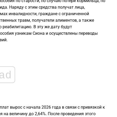
особия по старости, по случаю потери кормильца, по
ида. Наряду с этим средства получат лица,
1
мах инвалидности, граждане с ограниченной
твенных травм, получатели алиментов, а также
реабилитацию. В эту же дату будут
1
пособия узникам Сиона и осуществлены переводы
вий.
1
1
ad
1
лат вырос с начала 2026 года в связи с привязкой к
я на величину до 2,64%. После проведения этого