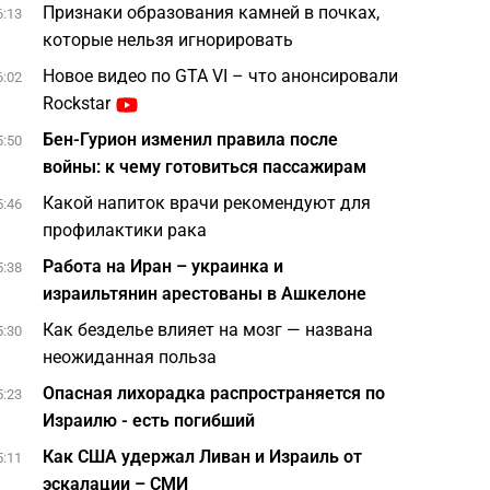
Признаки образования камней в почках,
6:13
которые нельзя игнорировать
Новое видео по GTA VI – что анонсировали
6:02
Rockstar
Бен-Гурион изменил правила после
5:50
войны: к чему готовиться пассажирам
Какой напиток врачи рекомендуют для
5:46
профилактики рака
Работа на Иран – украинка и
5:38
израильтянин арестованы в Ашкелоне
Как безделье влияет на мозг — названа
5:30
неожиданная польза
Опасная лихорадка распространяется по
5:23
Израилю - есть погибший
Как США удержал Ливан и Израиль от
5:11
эскалации – СМИ