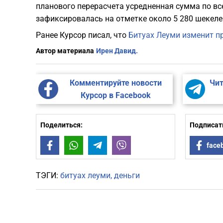
планового перерасчета усредненная сумма по вс
зафиксировалась на отметке около 5 280 шекеле
Ранее Курсор писал, что
Битуах Леуми изменит пр
Автор материала
Ирен Давид.
Комментируйте новости
Чит
Курсор в Facebook
Поделиться:
Подписать
Facebook
WhatsApp
Telegram
Viber
face
ТЭГИ:
битуах леуми
деньги