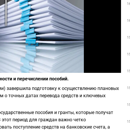
1
Play
1
1
1
Фото: Canva
1
ности и перечислении пособий.
1
ми) завершила подготовку к осуществлению плановых
м о точных датах перевода средств и ключевых
1
сударственные пособия и гранты, которые получат
В этот период для граждан важно четко
1
вать поступление средств на банковские счета, а