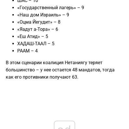
ШАС – 10
«Государственный лагерь» – 9
«Наш дом Израиль» – 9
«Оцма Йегудит» – 8
«Яадут а-Тора» – 6
«Еш Атид» – 5
ХАДАШ-ТААЛ – 5
РААМ – 4
В этом сценарии коалиция Нетаниягу теряет
большинство – у нее остается 48 мандатов, тогда
как его противники получают 63.