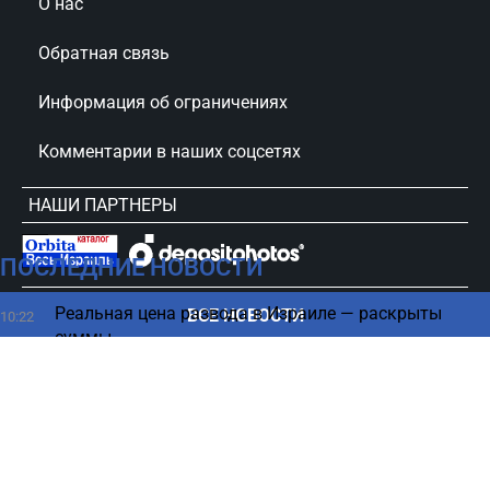
О нас
Обратная связь
Информация об ограничениях
Комментарии в наших соцсетях
НАШИ ПАРТНЕРЫ
ПОСЛЕДНИЕ НОВОСТИ
сursorinfo.co.il © Все права защищены
Реальная цена развода в Израиле — раскрыты
ВСЕ НОВОСТИ
10:22
суммы
Новый фронт – в США обеспокоены возможным
10:17
шагом Путина
“Этого не будет”: Израиль дал четкий сигнал
10:00
Турции