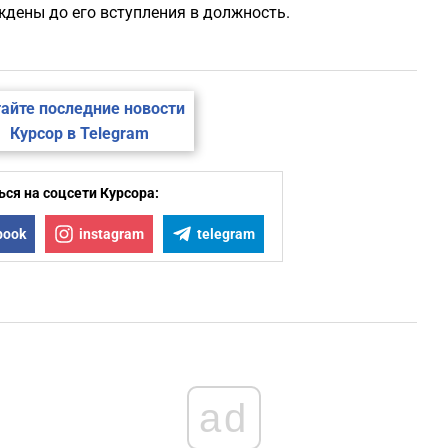
ждены до его вступления в должность.
1
1
айте последние новости
Курсор в Telegram
1
ся на соцсети Курсора:
1
book
instagram
telegram
1
ad