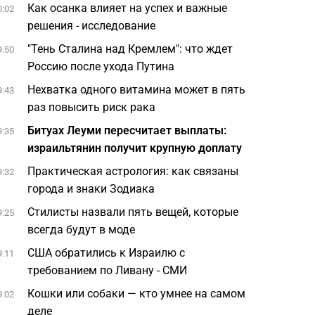
Как осанка влияет на успех и важные
0:02
решения - исследование
"Тень Сталина над Кремлем": что ждет
9:50
Россию после ухода Путина
Нехватка одного витамина может в пять
9:43
раз повысить риск рака
Битуах Леуми пересчитает выплаты:
9:35
израильтянин получит крупную доплату
Практическая астрология: как связаны
9:32
города и знаки Зодиака
Стилисты назвали пять вещей, которые
9:25
всегда будут в моде
США обратились к Израилю с
9:11
требованием по Ливану - СМИ
Кошки или собаки — кто умнее на самом
9:02
деле