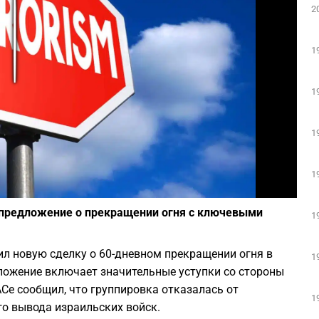
2
Play
1
1
1
1
Фото: depositphotos.com
е предложение о прекращении огня с ключевыми
1
л новую сделку о 60-дневном прекращении огня в
1
ложение включает значительные уступки со стороны
Се сообщил, что группировка отказалась от
1
о вывода израильских войск.