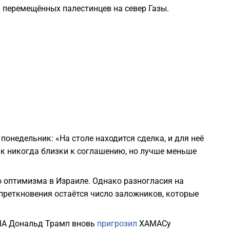
 перемещённых палестинцев на север Газы.
1
1
1
1
1
онедельник: «На столе находится сделка, и для неё
к никогда близки к соглашению, но лучше меньше
1
 оптимизма в Израиле. Однако разногласия на
преткновения остаётся число заложников, которые
1
США Дональд Трамп вновь
пригрозил
ХАМАСу
1