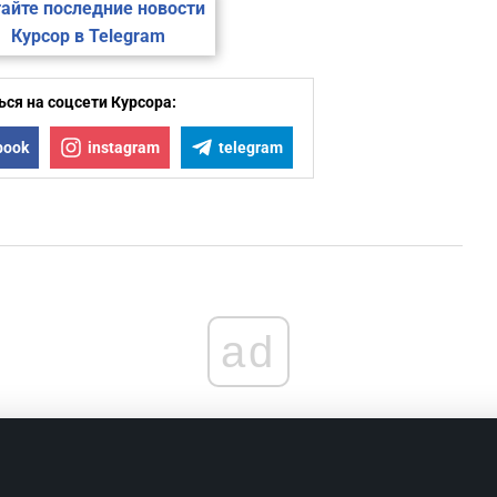
айте последние новости
Курсор в Telegram
ся на соцсети Курсора:
book
instagram
telegram
ad