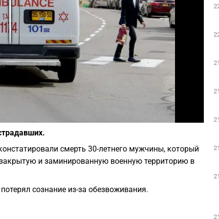
2
Play
2
2
2
Фото: Avshalom Sassoni/Flash90
2
страдавших.
2
констатировали смерть 30-летнего мужчины, который
а закрытую и заминированную военную территорию в
2
потерял сознание из-за обезвоживания.
2