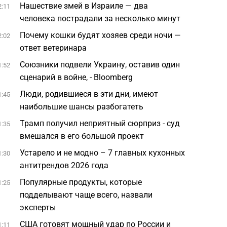
Нашествие змей в Израиле — два
2:11
человека пострадали за несколько минут
Почему кошки будят хозяев среди ночи —
2:02
ответ ветеринара
Союзники подвели Украину, оставив один
1:52
сценарий в войне, - Bloomberg
Люди, родившиеся в эти дни, имеют
1:45
наибольшие шансы разбогатеть
Трамп получил неприятный сюрприз - суд
1:35
вмешался в его большой проект
Устарело и не модно – 7 главных кухонных
1:30
антитрендов 2026 года
Популярные продукты, которые
1:25
подделывают чаще всего, назвали
эксперты
США готовят мощный удар по России и
1:11