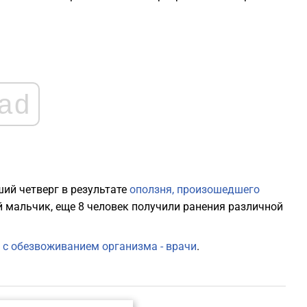
2
1
1
ad
1
1
ий четверг в результате
оползня, произошедшего
ий мальчик, еще 8 человек получили ранения различной
1
 с обезвоживанием организма - врачи
.