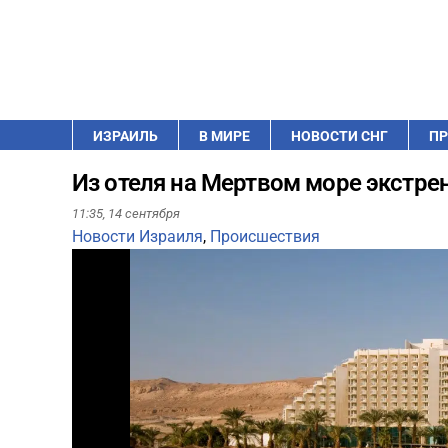
ИЗРАИЛЬ
В МИРЕ
НОВОСТИ СНГ
ПР
Из отеля на Мертвом море экстре
11:35,
14 сентября
Новости Израиля
,
Происшествия