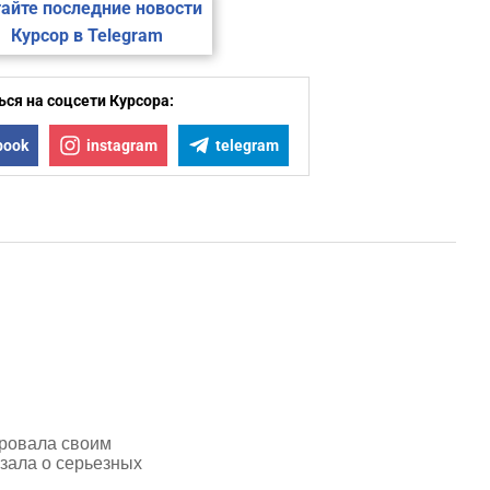
айте последние новости
Курсор в Telegram
ся на соцсети Курсора:
book
instagram
telegram
ровала своим
зала о серьезных