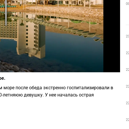
0
Play
2
2
Фото: Super Jazz
2
ое.
2
вом море после обеда экстренно госпитализировали в
0-летняюю девушку. У нее началась острая
2
2