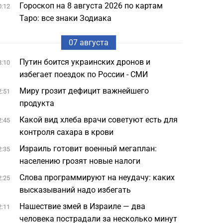
Гороскоп на 8 августа 2026 по картам
0:12
Таро: все знаки Зодиака
07 августа
Путин боится украинских дронов и
3:10
избегает поездок по России - СМИ
Миру грозит дефицит важнейшего
2:51
продукта
Какой вид хлеба врачи советуют есть для
2:45
контроля сахара в крови
Израиль готовит военный мегаплан:
2:35
населению грозят новые налоги
Слова программируют на неудачу: каких
2:25
высказываний надо избегать
Нашествие змей в Израиле — два
2:11
человека пострадали за несколько минут