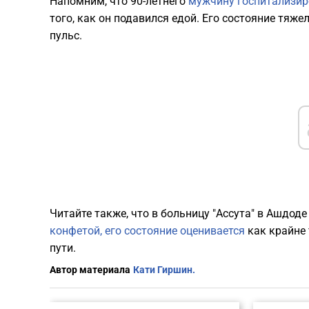
Напомним, что 90-летнего
мужчину госпитализир
того, как он подавился едой. Его состояние тяже
пульс.
Читайте также, что в больницу "Ассута" в Ашдод
конфетой, его состояние оценивается
как крайне 
пути.
Автор материала
Кати Гиршин.