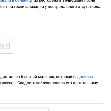
овали в больницу
из ресторана в Тель-Авиве после
2
лое, при госпитализации у пострадавшего отсутствовал
2
2
ad
2
2
2
е доставлен 6-летний мальчик, который
подавился
тяжелое. Сладость заблокировала его дыхательные
2