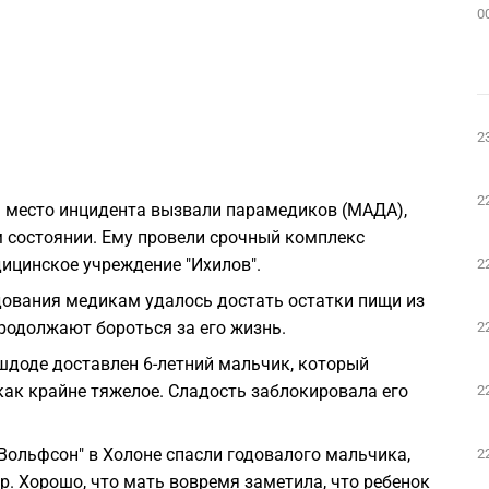
0
2
2
на место инцидента вызвали парамедиков (МАДА),
 состоянии. Ему провели срочный комплекс
ицинское учреждение "Ихилов".
2
дования медикам удалось достать остатки пищи из
родолжают бороться за его жизнь.
2
 Ашдоде доставлен 6-летний мальчик, который
ак крайне тяжелое. Сладость заблокировала его
2
Вольфсон" в Холоне спасли годовалого мальчика,
2
р. Хорошо, что мать вовремя заметила, что ребенок