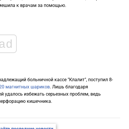
смешила к врачам за помощью.
2
2
ad
2
2
2
адлежащий больничной кассе "Клалит", поступил 8-
 20 магнитных шариков
. Лишь благодаря
2
й удалось избежать серьезных проблем, ведь
 перфорацию кишечника.
2
айте последние новости