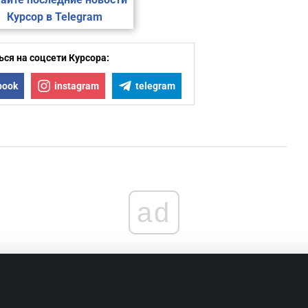
2
Курсор в Telegram
2
ся на соцсети Курсора:
2
book
instagram
telegram
2
2
ad
2
2