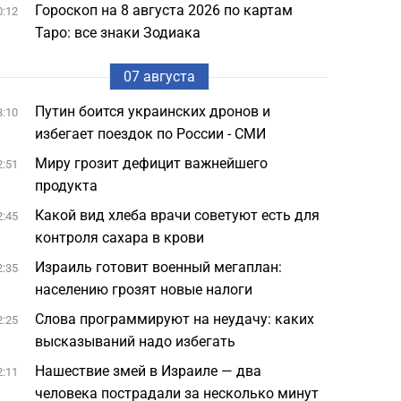
Гороскоп на 8 августа 2026 по картам
0:12
Таро: все знаки Зодиака
07 августа
Путин боится украинских дронов и
3:10
избегает поездок по России - СМИ
Миру грозит дефицит важнейшего
2:51
продукта
Какой вид хлеба врачи советуют есть для
2:45
контроля сахара в крови
Израиль готовит военный мегаплан:
2:35
населению грозят новые налоги
Слова программируют на неудачу: каких
2:25
высказываний надо избегать
Нашествие змей в Израиле — два
2:11
человека пострадали за несколько минут