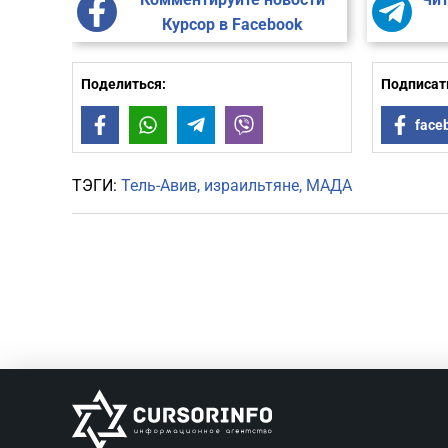
Курсор в Facebook
Поделиться:
Подписать
Facebook
WhatsApp
Telegram
Viber
face
ТЭГИ:
Тель-Авив
израильтяне
МАДА