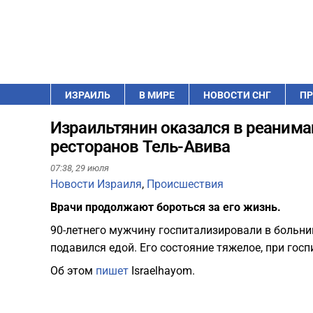
ИЗРАИЛЬ
В МИРЕ
НОВОСТИ СНГ
ПР
Израильтянин оказался в реанимац
ресторанов Тель-Авива
07:38,
29 июля
Новости Израиля
,
Происшествия
Врачи продолжают бороться за его жизнь.
90-летнего мужчину госпитализировали в больницу
подавился едой. Его состояние тяжелое, при гос
Об этом
пишет
Israelhayom.