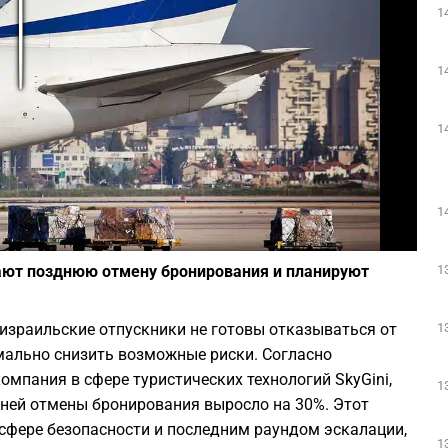
1
Play
1
1
1
Фото: Moshe Shai/FLASH90
1
рают позднюю отмену бронирования и планируют
1
израильские отпускники не готовы отказываться от
имально снизить возможные риски. Согласно
мпания в сфере туристических технологий SkyGini,
1
дней отмены бронирования выросло на 30%. Этот
 сфере безопасности и последним раундом эскалации,
1