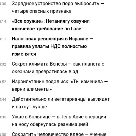
Зарядное устройство пора выбросить —
4:30
четыре опасных признака
«Все оружие»: Нетаниягу озвучил
4:14
ключевое требование по Газе
Налоговая революция в Израиле —
4:11
правила уплаты НДС полностью
изменятся
Секрет климата Венеры – как планета с
4:02
океанами превратилась в ад
Израильтянин подал иск: «Ты изменила —
3:52
верни алименты»
Действительно ли вегетарианцы выглядят
3:44
и пахнут лучше
Ужас в больнице — в Тель-Авие операция
3:35
на носу обернулась реанимацией
Сократить человечество вдвое — ученые
3:30