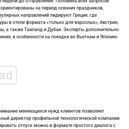
 недели до отправления. Половина всех запросов
1
 ориентированы на период осенних праздников,
опулярных направлений лидируют Греция, где
1
уры в отели формата «только для взрослых», Австрия,
пы, а также Таиланд и Дубаи. Эксперты дополнительно
ения, в особенности на поездки во Вьетнам и Японию.
1
1
1
ad
1
онимание меняющихся нужд клиентов позволяет
ьный директор профильной технологической компании
нировать отпуск можно в формате простого диалога с