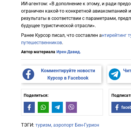
ИИ-агентом: «В дополнение к этому, и ради пре
ограничен какой-то конкретной авиакомпанией и
результаты в соответствии с параметрами, пре
будущее туристической отрасли».
Ранее Курсор писал, что составлен а
нтирейтинг т
путешественников
.
Автор материала
Ирен Давид.
Комментируйте новости
Чит
Курсор в Facebook
Поделиться:
Подписать
Facebook
WhatsApp
Telegram
Viber
face
ТЭГИ:
туризм
аэропорт Бен-Гурион