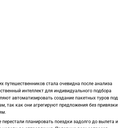
1
1
1
1
1
их путешественников стала очевидна после анализа
сственный интеллект для индивидуального подбора
оляют автоматизировать создание пакетных туров под
1
м, так как они агрегируют предложения без привязки
ям.
1
е перестали планировать поездки задолго до вылета и