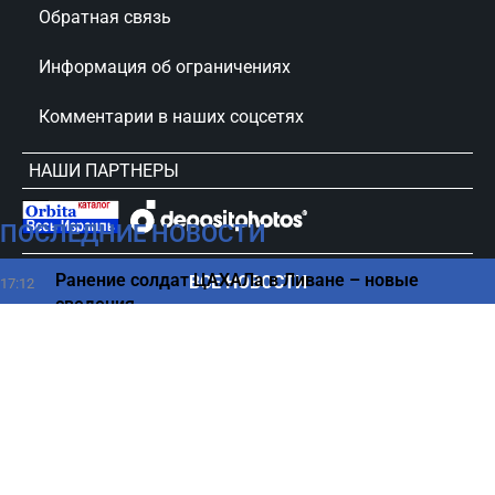
Обратная связь
Информация об ограничениях
Комментарии в наших соцсетях
НАШИ ПАРТНЕРЫ
ПОСЛЕДНИЕ НОВОСТИ
сursorinfo.co.il © Все права защищены
Ранение солдат ЦАХАЛа в Ливане – новые
ВСЕ НОВОСТИ
17:12
сведения
От какой рыбы стоит отказаться людям в
17:03
возрасте
Бен-Гурион оказался на пределе: аэропорт
16:50
обратился к пассажирам
Названо самое опасное время для сна -
16:43