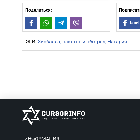
Поделиться:
Подписать
Facebook
WhatsApp
Telegram
Viber
face
ТЭГИ:
Хизбалла
ракетный обстрел
Нагария
ИНФОРМАЦИЯ