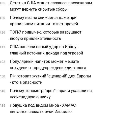
Лететь в США станет сложнее: пассажирам
8:35
могут вернуть скрытые сборы
Почему вес не снижается даже при
8:30
правильном питании - ответ врачей
ТОП-7 привычек, которые разрушают
8:26
любую привлекательность
США нанесли новый удар по Ирану:
8:11
главный источник дохода под угрозой
Популярный напиток может мешать
8:02
похудению - предупреждение диетолога
РФ готовит жуткий "сценарий" для Европы
7:50
- кто в опасности
Почему тонометр "врет" - врачи указали на
7:46
неочевидную ошибку
Ловушка под видом мира - ХАМАС
7:35
пытается связать руки Израилю