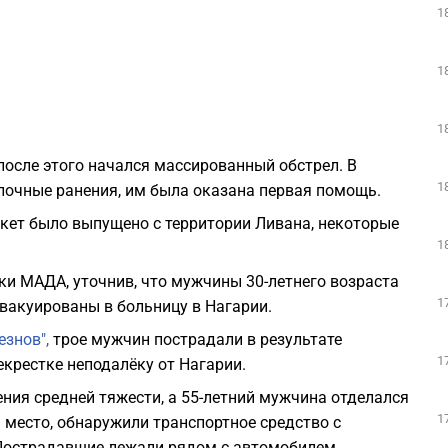
1
1
1
 после этого начался массированный обстрел. В
1
лочные ранения, им была оказана первая помощь.
кет было выпущено с территории Ливана, некоторые
1
 МАДА, уточнив, что мужчины 30-летнего возраста
1
эвакуированы в больницу в Нагарии.
знов",
трое мужчин пострадали в результате
1
екрестке неподалёку от Нагарии.
анения средней тяжести, а 55-летний мужчина отделался
1
место, обнаружили транспортное средство с
острадавшие лежали рядом с автомобилем.