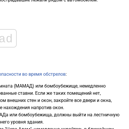
1
1
ad
1
1
опасности во время обстрелов
:
1
омната (МАМАД) или бомбоубежище, немедленно
1
ванные ставни. Если же таких помещений нет,
 внешних стен и окон, закройте все двери и окна,
те нахождения напротив окон.
1
МАДа или бомбоубежища, должны выйти на лестничную
него уровня здания.
1