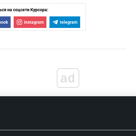
ся на соцсети Курсора:
book
instagram
telegram
ad