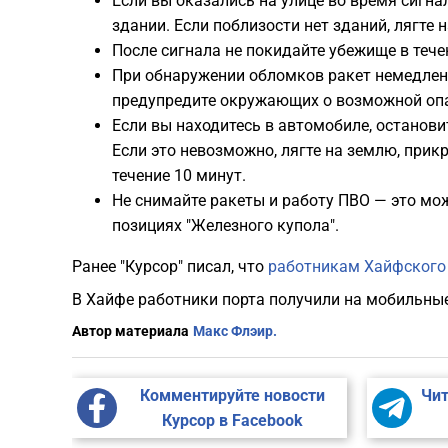
Если вы оказались на улице во время сигн
здании. Если поблизости нет зданий, лягте 
После сигнала не покидайте убежище в течен
При обнаружении обломков ракет немедлен
предупредите окружающих о возможной опа
Если вы находитесь в автомобиле, останови
Если это невозможно, лягте на землю, прик
течение 10 минут.
Не снимайте ракеты и работу ПВО — это мо
позициях "Железного купола".
Ранее "Курсор" писал, что
работникам Хайфского 
В Хайфе работники порта получили на мобильные
Автор материала
Макс Флэир.
Комментируйте новости
Чит
Курсор в Facebook