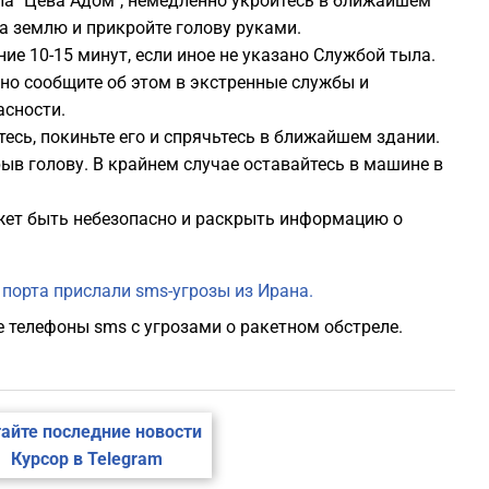
ала "Цева Адом", немедленно укройтесь в ближайшем
на землю и прикройте голову руками.
1
ие 10-15 минут, если иное не указано Службой тыла.
но сообщите об этом в экстренные службы и
сности.
1
тесь, покиньте его и спрячьтесь в ближайшем здании.
рыв голову. В крайнем случае оставайтесь в машине в
1
жет быть небезопасно и раскрыть информацию о
1
порта прислали sms-угрозы из Ирана.
1
 телефоны sms с угрозами о ракетном обстреле.
айте последние новости
Курсор в Telegram