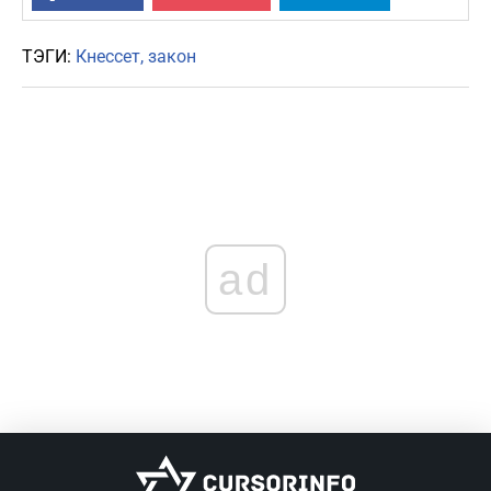
ТЭГИ:
Кнессет
закон
ad