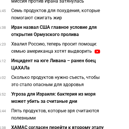
миссия против Ирана затянулась
Семь продуктов для похудения, которые
6:45
помогают сжигать жир
Иран назвал США главное условие для
6:38
открытия Ормузского пролива
Хвалил Россию, теперь просит помощи:
6:23
семью американца хотят выдворить
Инцидент на юге Ливана – ранен боец
6:12
ЦАХАЛа
Сколько продуктов нужно съесть, чтобы
6:02
это стало опасным для здоровья
Угроза для Израиля: бактерия из моря
5:52
может убить за считаные дни
Пять продуктов, которые зря считаются
5:44
полезными
ХАМАС согласен перейти к второму этапу
5:38