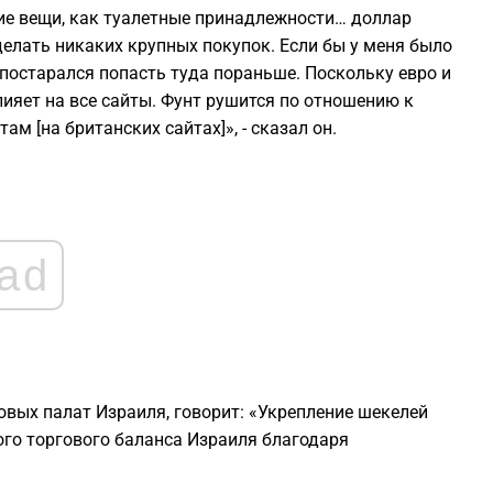
ие вещи, как туалетные принадлежности… доллар
делать никаких крупных покупок. Если бы у меня было
1
 постарался попасть туда пораньше. Поскольку евро и
ияет на все сайты. Фунт рушится по отношению к
1
ам [на британских сайтах]», - сказал он.
1
1
ad
1
1
овых палат Израиля, говорит: «Укрепление шекелей
го торгового баланса Израиля благодаря
1