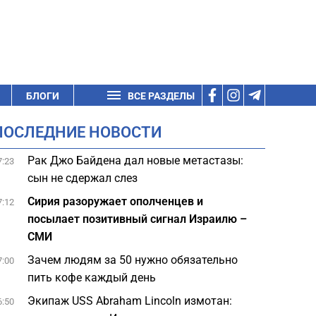
БЛОГИ
ВСЕ РАЗДЕЛЫ
ПОСЛЕДНИЕ НОВОСТИ
Рак Джо Байдена дал новые метастазы:
7:23
сын не сдержал слез
Сирия разоружает ополченцев и
7:12
посылает позитивный сигнал Израилю –
СМИ
Зачем людям за 50 нужно обязательно
7:00
пить кофе каждый день
Экипаж USS Abraham Lincoln измотан:
6:50