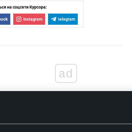
ся на соцсети Курсора:
book
instagram
telegram
ad