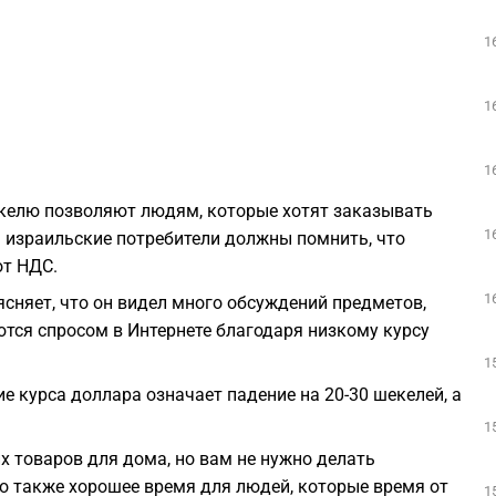
1
1
1
келю позволяют людям, которые хотят заказывать
1
И израильские потребители должны помнить, что
от НДС.
1
ъясняет, что он видел много обсуждений предметов,
уются спросом в Интернете благодаря низкому курсу
1
ие курса доллара означает падение на 20-30 шекелей, а
1
х товаров для дома, но вам не нужно делать
то также хорошее время для людей, которые время от
1