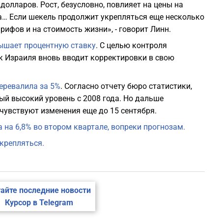
долларов. Рост, безусловно, повлияет на цены на
1
а… Если шекель продолжит укрепляться еще несколько
рифов и на стоимость жизни», - говорит Линн.
1
ышает процентную ставку
. С целью контроля
 Израиля вновь вводит корректировки в свою
1
еревалила за 5%
. Согласно отчету бюро статистики,
1
ый высокий уровень с 2008 года. Но дальше
очувствуют изменения еще до 15 сентября.
1
на 6,8% во втором квартале, вопреки прогнозам.
крепляться.
1
айте последние новости
Курсор в Telegram