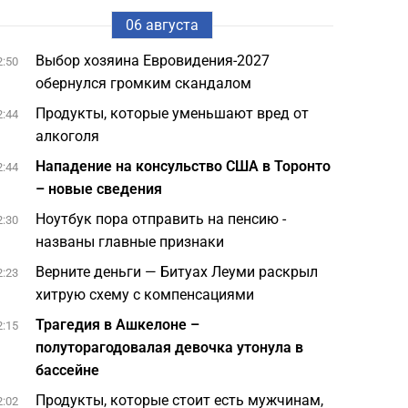
06 августа
Выбор хозяина Евровидения-2027
2:50
обернулся громким скандалом
Продукты, которые уменьшают вред от
2:44
алкоголя
Нападение на консульство США в Торонто
2:44
– новые сведения
Ноутбук пора отправить на пенсию -
2:30
названы главные признаки
Верните деньги — Битуах Леуми раскрыл
2:23
хитрую схему с компенсациями
Трагедия в Ашкелоне –
2:15
полуторагодовалая девочка утонула в
бассейне
Продукты, которые стоит есть мужчинам,
2:02