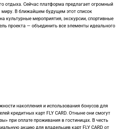
его отдыха. Сейчас платформа предлагает огромный
у миру. В ближайшем будущем этот список
2
на культурные мероприятия, экскурсии, спортивные
цель проекта — объединить все элементы идеального
2
2
2
2
2
ности накопления и использования бонусов для
елей кредитных карт FLY CARD. Отныне они смогут
2
зы» при оплате проживания в гостиницах. В честь
циальную акцию для владельцев карт FLY CARD от