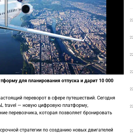
Play
2
2
2
Фото: depositphotos.com
2
тформу для планирования отпуска и дарит 10 000
2
астоящий переворот в сфере путешествий. Сегодня
AL travel — новую цифровую платформу,
2
ние перевозчика, которая позволяет бронировать
срочной стратегии по созданию новых двигателей
2