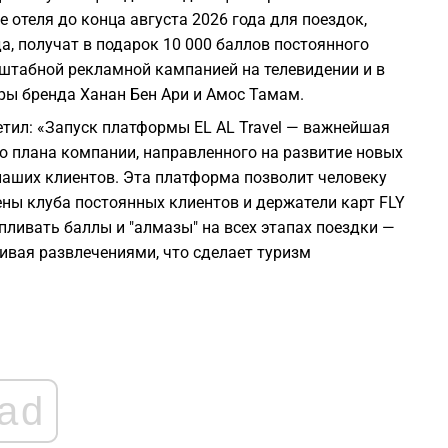
2
 отеля до конца августа 2026 года для поездок,
а, получат в подарок 10 000 баллов постоянного
2
сштабной рекламной кампанией на телевидении и в
оры бренда Ханан Бен Ари и Амос Тамам.
2
тил: «Запуск платформы EL AL Travel — важнейшая
го плана компании, направленного на развитие новых
 наших клиентов. Эта платформа позволит человеку
2
ены клуба постоянных клиентов и держатели карт FLY
ливать баллы и "алмазы" на всех этапах поездки —
2
чивая развлечениями, что сделает туризм
2
2
ad