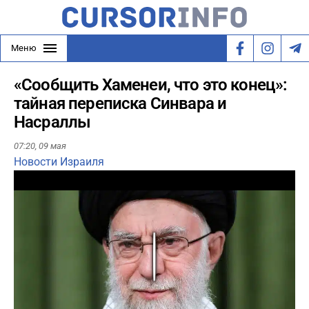
Меню
«Сообщить Хаменеи, что это конец»:
тайная переписка Синвара и
Насраллы
07:20,
09 мая
Новости Израиля
Play