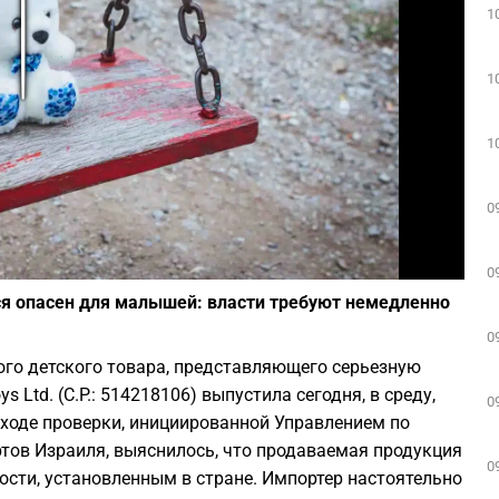
1
Play
1
1
0
Фото: depositphotos.com
0
ся опасен для малышей: власти требуют немедленно
0
ого детского товара, представляющего серьезную
 Ltd. (C.P.: 514218106) выпустила сегодня, в среду,
0
 ходе проверки, инициированной Управлением по
тов Израиля, выяснилось, что продаваемая продукция
0
ости, установленным в стране. Импортер настоятельно