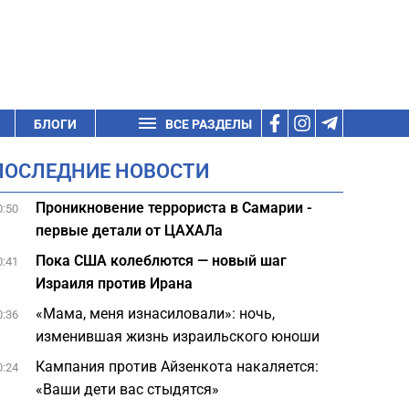
БЛОГИ
ВСЕ РАЗДЕЛЫ
ПОСЛЕДНИЕ НОВОСТИ
Проникновение террориста в Самарии -
0:50
первые детали от ЦАХАЛа
Пока США колеблются — новый шаг
0:41
Израиля против Ирана
«Мама, меня изнасиловали»: ночь,
0:36
изменившая жизнь израильского юноши
Кампания против Айзенкота накаляется:
0:24
«Ваши дети вас стыдятся»