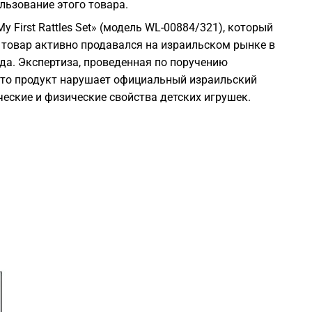
льзование этого товара.
0
 First Rattles Set» (модель WL-00884/321), который
 товар активно продавался на израильском рынке в
0
ода. Экспертиза, проведенная по поручению
 что продукт нарушает официальный израильский
ческие и физические свойства детских игрушек.
0
0
0
0
0
0