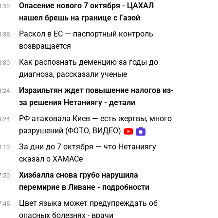
Опасение нового 7 октября - ЦАХАЛ
8:50
нашел брешь на границе с Газой
Раскол в ЕС — паспортный контроль
8:38
возвращается
Как распознать деменцию за годы до
8:30
диагноза, рассказали ученые
Израильтян ждет повышение налогов из-
8:24
за решения Нетаниягу - детали
РФ атаковала Киев — есть жертвы, много
8:24
разрушений (ФОТО, ВИДЕО)
За дни до 7 октября — что Нетаниягу
8:10
сказал о ХАМАСе
Хизбалла снова грубо нарушила
7:50
перемирие в Ливане - подробности
Цвет языка может предупреждать об
7:45
опасных болезнях - врачи