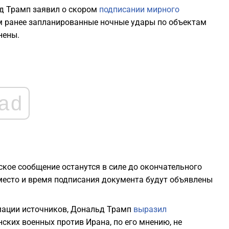
ьд Трамп заявил о скором
подписании мирного
тим ранее запланированные ночные удары по объектам
0
нены.
0
0
ad
2
ское сообщение останутся в силе до окончательного
2
место и время подписания документа будут объявлены
рмации источников, Дональд Трамп
выразил
ских военных против Ирана, по его мнению, не