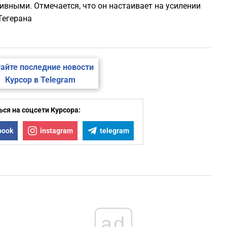
вными. Отмечается, что он настаивает на усилении
Тегерана
айте последние новости
Курсор в Telegram
ся на соцсети Курсора:
book
instagram
telegram
ad