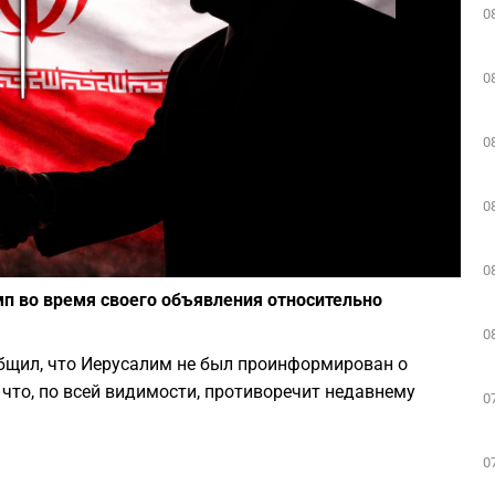
0
Play
0
0
0
Фото: Depositphotos
0
мп во время своего объявления относительно
0
бщил, что Иерусалим не был проинформирован о
то, по всей видимости, противоречит недавнему
0
0