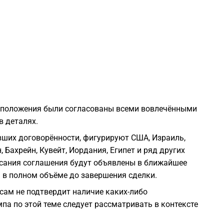
0
0
0
0
е положения были согласованы всеми вовлечёнными
в деталях.
0
ивших договорённости, фигурируют США, Израиль,
, Бахрейн, Кувейт, Иордания, Египет и ряд других
0
писания соглашения будут объявлены в ближайшее
я в полном объёме до завершения сделки.
0
 сам не подтвердит наличие каких-либо
па по этой теме следует рассматривать в контексте
0