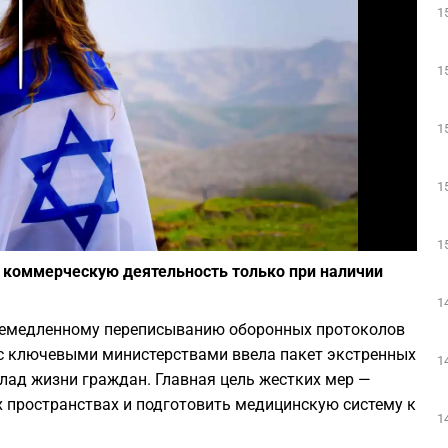
1
Play
1
1
1
Фото: depositphotos.com
1
коммерческую деятельность только при наличии
1
немедленному переписыванию оборонных протоколов
с ключевыми министерствами ввела пакет экстренных
1
ад жизни граждан. Главная цель жестких мер —
пространствах и подготовить медицинскую систему к
1