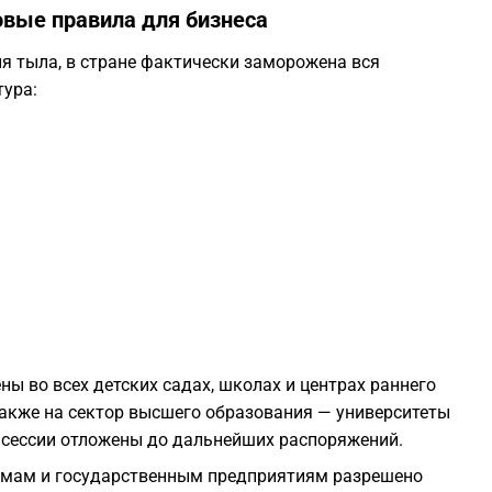
овые правила для бизнеса
1
 тыла, в стране фактически заморожена вся
тура:
1
1
1
1
1
ны во всех детских садах, школах и центрах раннего
акже на сектор высшего образования — университеты
1
 сессии отложены до дальнейших распоряжений.
рмам и государственным предприятиям разрешено
1