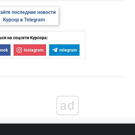
айте последние новости
Курсор в Telegram
ся на соцсети Курсора:
book
instagram
telegram
ad