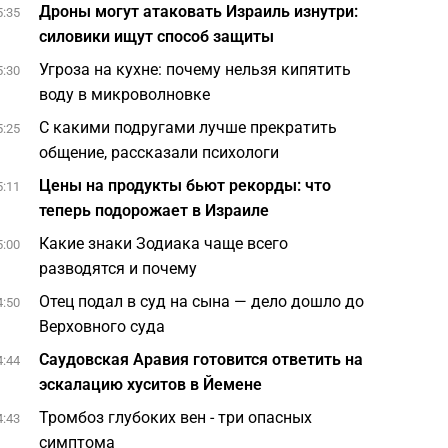
Дроны могут атаковать Израиль изнутри:
5:35
силовики ищут способ защиты
Угроза на кухне: почему нельзя кипятить
5:30
воду в микроволновке
С какими подругами лучше прекратить
5:25
общение, рассказали психологи
Цены на продукты бьют рекорды: что
5:11
теперь подорожает в Израиле
Какие знаки Зодиака чаще всего
5:00
разводятся и почему
Отец подал в суд на сына — дело дошло до
4:50
Верховного суда
Саудовская Аравия готовится ответить на
4:44
эскалацию хуситов в Йемене
Тромбоз глубоких вен - три опасных
4:43
симптома