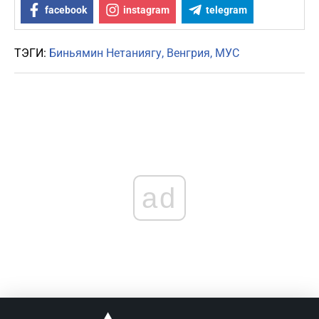
facebook
instagram
telegram
ТЭГИ:
Биньямин Нетаниягу
Венгрия
МУС
ad