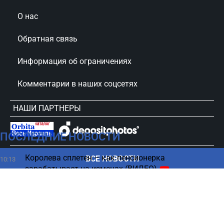
О нас
Обратная связь
Информация об ограничениях
Комментарии в наших соцсетях
НАШИ ПАРТНЕРЫ
ПОСЛЕДНИЕ НОВОСТИ
сursorinfo.co.il © Все права защищены
Королева сплетен – как пенсионерка
ВСЕ НОВОСТИ
10:13
зарабатывает на изменах (ВИДЕО)
Выборы 2026 — нумерология оценила шансы
10:06
Нетаниягу
Ошибка путешественников: почему важно не
10:00