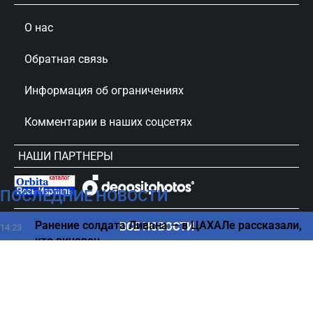
О нас
Обратная связь
Информация об ограничениях
Комментарии в наших соцсетях
НАШИ ПАРТНЕРЫ
ПОСЛЕДНИЕ НОВОСТИ
сursorinfo.co.il © Все права защищены
Ранение солдата Ливана — в ЦАХАЛе рассказали,
ВСЕ НОВОСТИ
14:23
кто виновен
Ценовая революция на авторынке — скидки на
14:15
популярные модели
Как неправильная чистка зубов может увеличить
14:00