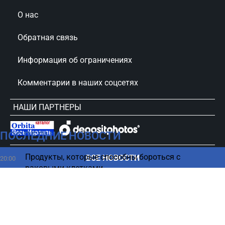
О нас
Обратная связь
Информация об ограничениях
Комментарии в наших соцсетях
НАШИ ПАРТНЕРЫ
ПОСЛЕДНИЕ НОВОСТИ
сursorinfo.co.il © Все права защищены
Продукты, которые способны бороться с
ВСЕ НОВОСТИ
20:00
раковыми клетками
Сотни ПЗРК из РФ и Китая – Иран укрепляет ПВО
19:54
после войны
Какие симптомы во время жары могут быть
19:46