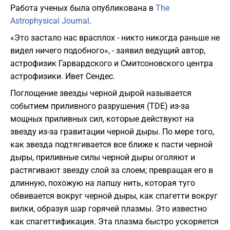
Работа ученых была опубликована в
The
Astrophysical Journal
.
«Это застало нас врасплох - никто никогда раньше не
видел ничего подобного», - заявил ведущий автор,
астрофизик Гарвардского и Смитсоновского центра
астрофизики. Ивет Сендес.
Поглощение звезды черной дырой называется
событием приливного разрушения (TDE) из-за
мощных приливных сил, которые действуют на
звезду из-за гравитации черной дыры. По мере того,
как звезда подтягивается все ближе к пасти черной
дыры, приливные силы черной дыры оголяют и
растягивают звезду слой за слоем; превращая его в
длинную, похожую на лапшу нить, которая туго
обвивается вокруг черной дыры, как спагетти вокруг
вилки, образуя шар горячей плазмы. Это известно
как спагеттификация. Эта плазма быстро ускоряется