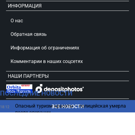
ИНФОРМАЦИЯ
О нас
Обратная связь
Информация об ограничениях
Комментарии в наших соцсетях
НАШИ ПАРТНЕРЫ
ПОСЛЕДНИЕ НОВОСТИ
сursorinfo.co.il © Все права защищены
Опасный туризм красоты – полицейская умерла
ВСЕ НОВОСТИ
18:12
после операции
Скандал в IKEA – пара занялась любовью на
18:00
кровати (ФОТО)