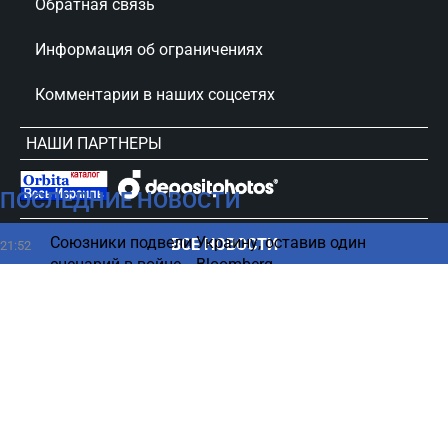
Обратная связь
Информация об ограничениях
Комментарии в наших соцсетях
НАШИ ПАРТНЕРЫ
ПОСЛЕДНИЕ НОВОСТИ
сursorinfo.co.il © Все права защищены
Союзники подвели Украину, оставив один
ВСЕ НОВОСТИ
21:52
сценарий в войне, - Bloomberg
Люди, родившиеся в эти дни, имеют наибольшие
21:45
шансы разбогатеть
Трамп получил неприятный сюрприз - суд
21:35
вмешался в его большой проект
Устарело и не модно – 7 главных кухонных
21:30
антитрендов 2026 года