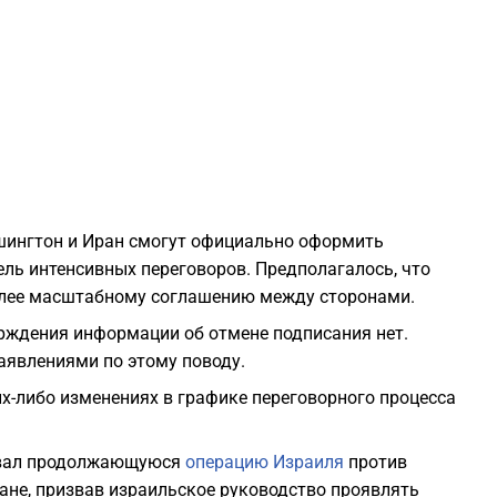
2
2
2
шингтон и Иран смогут официально оформить
2
ль интенсивных переговоров. Предполагалось, что
олее масштабному соглашению между сторонами.
2
рждения информации об отмене подписания нет.
аявлениями по этому поводу.
2
х-либо изменениях в графике переговорного процесса
2
ровал продолжающуюся
операцию Израиля
против
ане, призвав израильское руководство проявлять