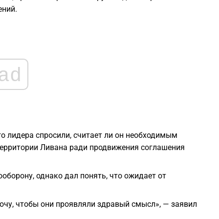
2
ений.
2
2
ad
2
2
о лидера спросили, считает ли он необходимым
территории Ливана ради продвижения соглашения
1
оборону, однако дал понять, что ожидает от
1
 хочу, чтобы они проявляли здравый смысл», — заявил