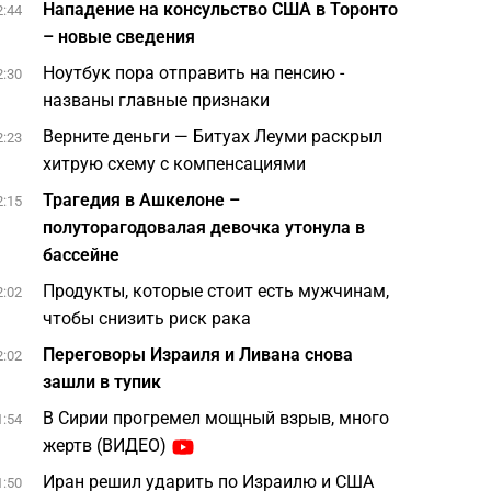
Нападение на консульство США в Торонто
2:44
– новые сведения
Ноутбук пора отправить на пенсию -
2:30
названы главные признаки
Верните деньги — Битуах Леуми раскрыл
2:23
хитрую схему с компенсациями
Трагедия в Ашкелоне –
2:15
полуторагодовалая девочка утонула в
бассейне
Продукты, которые стоит есть мужчинам,
2:02
чтобы снизить риск рака
Переговоры Израиля и Ливана снова
2:02
зашли в тупик
В Сирии прогремел мощный взрыв, много
1:54
жертв (ВИДЕО)
Иран решил ударить по Израилю и США
1:50