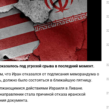
2
Play
2
2
2
Фото: Depositphotos
2
казалось под угрозой срыва в последний момент.
, что Иран отказался от подписания меморандума о
2
ь, должно было состояться в ближайшую пятницу.
олжающимися действиями Израиля в Ливане.
2
 направлении стала причиной отказа иранской
ния документа.
2