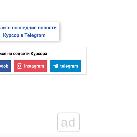
айте последние новости
Курсор в Telegram
ся на соцсети Курсора:
book
instagram
telegram
ad