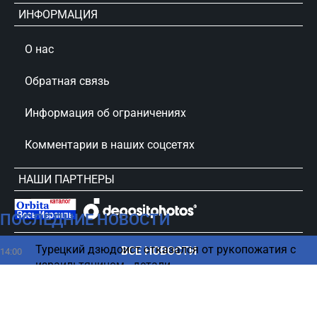
ИНФОРМАЦИЯ
О нас
Обратная связь
Информация об ограничениях
Комментарии в наших соцсетях
НАШИ ПАРТНЕРЫ
ПОСЛЕДНИЕ НОВОСТИ
сursorinfo.co.il © Все права защищены
Турецкий дзюдоист отказался от рукопожатия с
ВСЕ НОВОСТИ
14:00
израильтянином - детали
Улучшить память без таблеток - ТОП
14:00
подтвержденных наукой способов