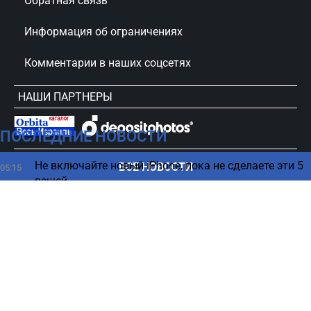
Обратная связь
Информация об ограничениях
Комментарии в наших соцсетях
НАШИ ПАРТНЕРЫ
ПОСЛЕДНИЕ НОВОСТИ
сursorinfo.co.il © Все права защищены
Не включайте новый iPhone, пока не сделаете эти 5
ВСЕ НОВОСТИ
05:15
вещей
Весна под ногами, зима над головой: загадки
04:27
погоды на Марсе
В каком возрасте нужно больше пить кофе - ответ
03:23
ученых
ChatGPT имеет опасную особенность -
02:19
предупреждение психологов