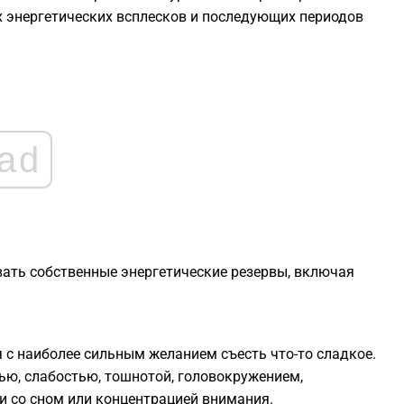
х энергетических всплесков и последующих периодов
1
1
1
ad
1
1
вать собственные энергетические резервы, включая
1
 с наиболее сильным желанием съесть что-то сладкое.
ью, слабостью, тошнотой, головокружением,
 со сном или концентрацией внимания.