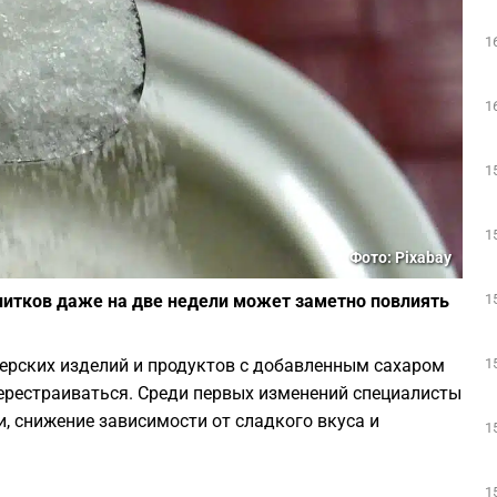
1
1
1
1
Фото: Pixabay
1
апитков даже на две недели может заметно повлиять
1
терских изделий и продуктов с добавленным сахаром
ерестраиваться. Среди первых изменений специалисты
, снижение зависимости от сладкого вкуса и
1
1