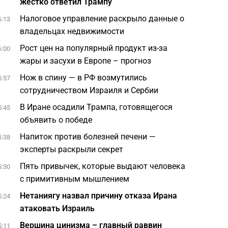
жестко ответил Трампу
Налоговое управление раскрыло данные о
6:13
владельцах недвижимости
Рост цен на популярный продукт из-за
6:00
жары и засухи в Европе – прогноз
Нож в спину — в РФ возмутились
5:57
сотрудничеством Израиля и Сербии
В Иране осадили Трампа, готовящегося
5:45
объявить о победе
Напиток против болезней печени —
5:38
эксперты раскрыли секрет
Пять привычек, которые выдают человека
5:30
с примитивным мышлением
Нетаниягу назвал причину отказа Ирана
5:24
атаковать Израиль
Вершина цинизма – главный раввин
5:11