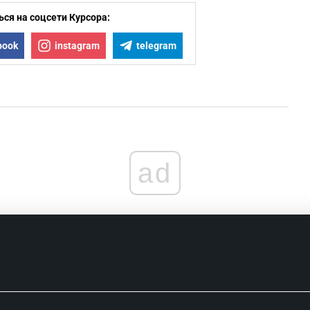
ся на соцсети Курсора:
book
instagram
telegram
ad