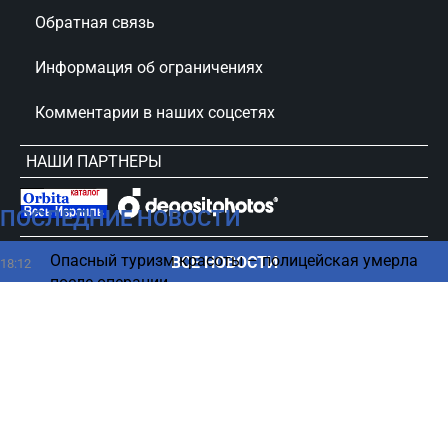
Обратная связь
Информация об ограничениях
Комментарии в наших соцсетях
НАШИ ПАРТНЕРЫ
ПОСЛЕДНИЕ НОВОСТИ
сursorinfo.co.il © Все права защищены
Опасный туризм красоты – полицейская умерла
ВСЕ НОВОСТИ
18:12
после операции
Скандал в IKEA – пара занялась любовью на
18:00
кровати (ФОТО)
Депутат парламента Косово забросала премьера
17:59
яйцами (ВИДЕО)
Хаменеи-младший тайно ведет переговоры в
17:45