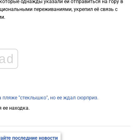
 которые однажды указали ей отправиться на гору в
0
циональными переживаниями, укрепил её связь с
ми.
0
0
ad
0
0
0
 пляже "стеклышко", но ее ждал сюрприз.
 ее находка.
айте последние новости