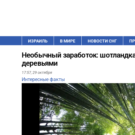
ИЗРАИЛЬ
В МИРЕ
НОВОСТИ СНГ
ПР
Необычный заработок: шотландка
деревьями
17:57,
29 октября
Интересные факты