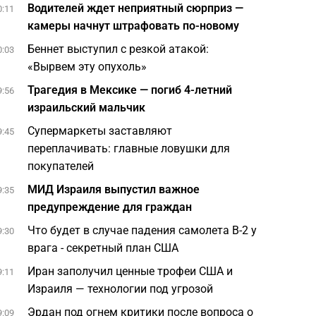
Водителей ждет неприятный сюрприз —
0:11
камеры начнут штрафовать по-новому
Беннет выступил с резкой атакой:
0:03
«Вырвем эту опухоль»
Трагедия в Мексике — погиб 4-летний
9:56
израильский мальчик
Супермаркеты заставляют
9:45
переплачивать: главные ловушки для
покупателей
МИД Израиля выпустил важное
9:35
предупреждение для граждан
Что будет в случае падения самолета B-2 у
9:30
врага - секретный план США
Иран заполучил ценные трофеи США и
9:11
Израиля — технологии под угрозой
Эрдан под огнем критики после вопроса о
9:09