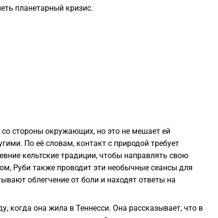
еть планетарный кризис.
0
0
0
0
 со стороны окружающих, но это не мешает ей
0
гими. По её словам, контакт с природой требует
ревние кельтские традиции, чтобы направлять свою
ом, Руби также проводит эти необычные сеансы для
0
ытывают облегчение от боли и находят ответы на
0
ду, когда она жила в Теннесси. Она рассказывает, что в