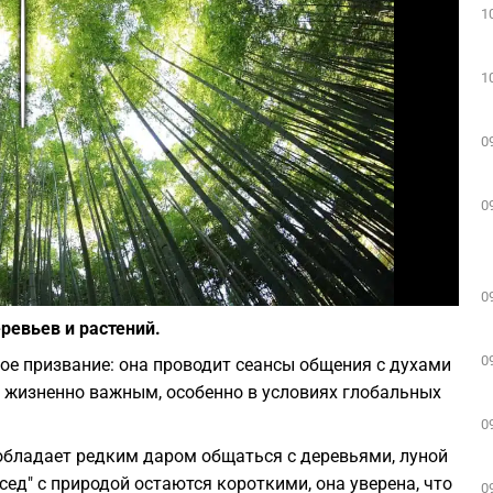
1
Play
1
0
0
Фото: Unsplash
0
ревьев и растений.
0
ое призвание: она проводит сеансы общения с духами
ой жизненно важным, особенно в условиях глобальных
0
 обладает редким даром общаться с деревьями, луной
сед" с природой остаются короткими, она уверена, что
0