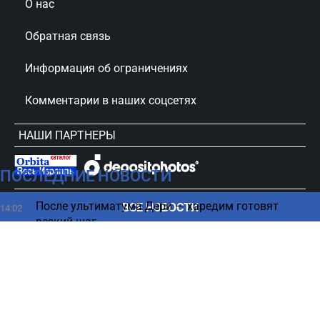
О нас
Обратная связь
Информация об ограничениях
Комментарии в наших соцсетях
НАШИ ПАРТНЕРЫ
ПОСЛЕДНИЕ НОВОСТИ
сursorinfo.co.il © Все права защищены
После ультиматума Дери — харедим готовят
ВСЕ НОВОСТИ
14:02
резкий шаг
Секрет климата Венеры – как планета с океанами
14:02
превратилась в ад
Израильтянин подал иск: «Ты изменила — верни
13:52
алименты»