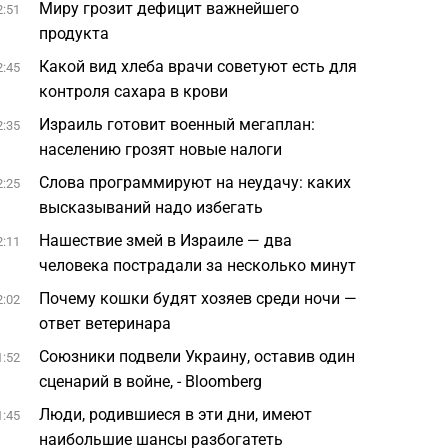
Миру грозит дефицит важнейшего
2:51
продукта
Какой вид хлеба врачи советуют есть для
2:45
контроля сахара в крови
Израиль готовит военный мегаплан:
2:35
населению грозят новые налоги
Слова программируют на неудачу: каких
2:25
высказываний надо избегать
Нашествие змей в Израиле — два
2:11
человека пострадали за несколько минут
Почему кошки будят хозяев среди ночи —
2:02
ответ ветеринара
Союзники подвели Украину, оставив один
1:52
сценарий в войне, - Bloomberg
Люди, родившиеся в эти дни, имеют
1:45
наибольшие шансы разбогатеть