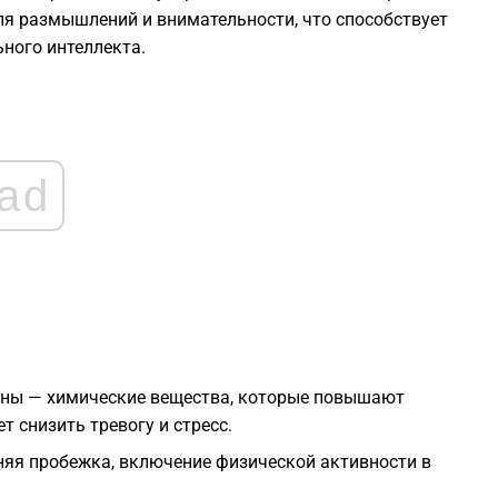
2
ля размышлений и внимательности, что способствует
ного интеллекта.
2
2
ad
2
2
1
ны — химические вещества, которые повышают
1
т снизить тревогу и стресс.
нняя пробежка, включение физической активности в