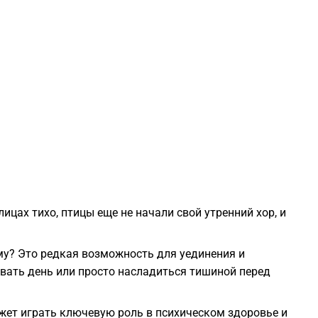
2
2
2
2
2
улицах тихо, птицы еще не начали свой утренний хор, и
2
му? Это редкая возможность для уединения и
вать день или просто насладиться тишиной перед
2
жет играть ключевую роль в психическом здоровье и