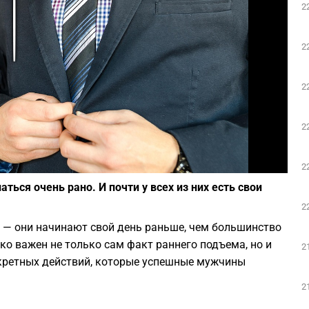
2
Play
2
2
2
Фото: pixabay.com
2
ся очень рано. И почти у всех из них есть свои
2
 — они начинают свой день раньше, чем большинство
ко важен не только сам факт раннего подъема, но и
2
онкретных действий, которые успешные мужчины
2