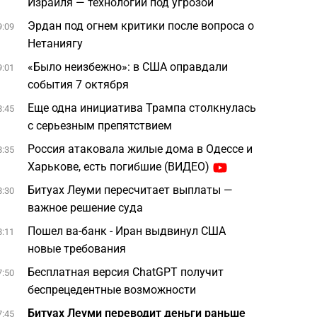
Израиля — технологии под угрозой
Эрдан под огнем критики после вопроса о
9:09
Нетаниягу
«Было неизбежно»: в США оправдали
9:01
события 7 октября
Еще одна инициатива Трампа столкнулась
8:45
с серьезным препятствием
Россия атаковала жилые дома в Одессе и
8:35
Харькове, есть погибшие (ВИДЕО)
Битуах Леуми пересчитает выплаты —
8:30
важное решение суда
Пошел ва-банк - Иран выдвинул США
8:11
новые требования
Бесплатная версия ChatGPT получит
7:50
беспрецедентные возможности
Битуах Леуми переводит деньги раньше
7:45