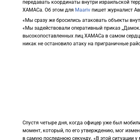
передавать координаты внутри израильской тер
ХАМАСа. Об этом для
Maariv
пишет журналист Ав
«Мы сразу же бросились атаковать объекты внут
«Мы задействовали оперативный приказ „Дамокл
высокопоставленных лиц ХАМАСа в самом сердце С
никак не остановило атаку на приграничные рай
Спустя четыре дня, когда офицер уже был мобил
момент, который, по его утверждению, мог изме
в самую последнюю секунду. «В этой ситуации у 