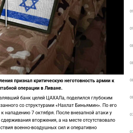
Play
0
0
0
0
Фото: depositphotos.com
0
ления признал критическую неготовность армии к
штабной операции в Ливане.
0
авлявший банк целей ЦАХАЛа, поделился глубоким
занного со структурами «Нахлат Биньямин». По его
 к нападению 7 октября. После внезапной атаки у
0
 сдерживания вторжения, а на месте отсутствовало
йствия военно-воздушных сил и оперативно
0