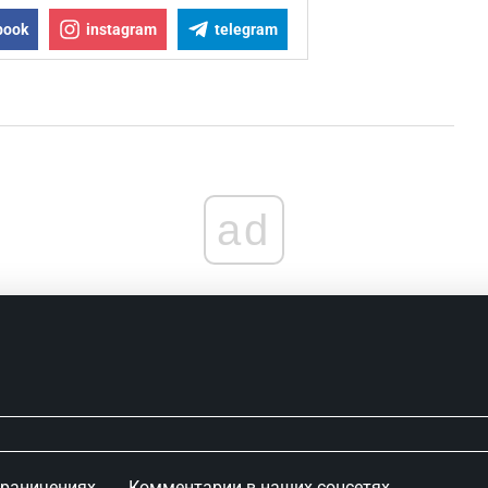
book
instagram
telegram
ad
граничениях
Комментарии в наших соцсетях