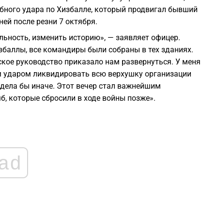
0
бного удара по Хизбалле, который продвигал бывший
ей после резни 7 октября.
0
льность, изменить историю», — заявляет офицер.
збаллы, все командиры были собраны в тех зданиях.
ское руководство приказало нам развернуться. У меня
0
им ударом ликвидировать всю верхушку организации
ядела бы иначе. Этот вечер стал важнейшим
0
б, которые сбросили в ходе войны позже».
2
ad
2