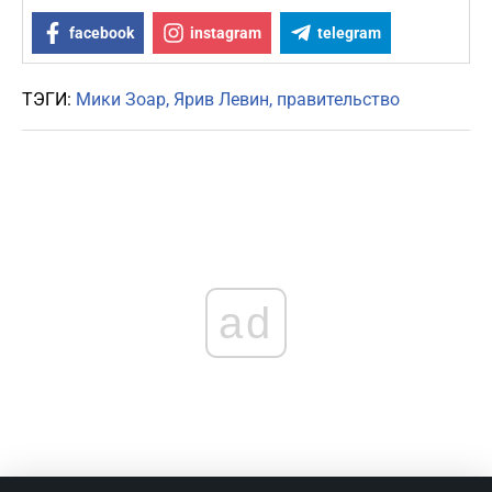
facebook
instagram
telegram
ТЭГИ:
Мики Зоар
Ярив Левин
правительство
ad