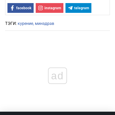
facebook
instagram
telegram
ТЭГИ:
курение
минздрав
ad