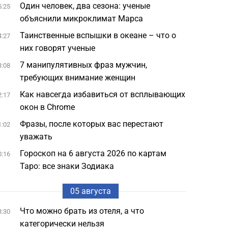
Один человек, два сезона: ученые
5:25
объяснили микроклимат Марса
Таинственные вспышки в океане – что о
4:27
них говорят ученые
7 манипулятивных фраз мужчин,
3:08
требующих внимание женщин
Как навсегда избавиться от всплывающих
2:17
окон в Chrome
Фразы, после которых вас перестают
1:02
уважать
Гороскоп на 6 августа 2026 по картам
0:16
Таро: все знаки Зодиака
05 августа
Что можно брать из отеля, а что
3:30
категорически нельзя