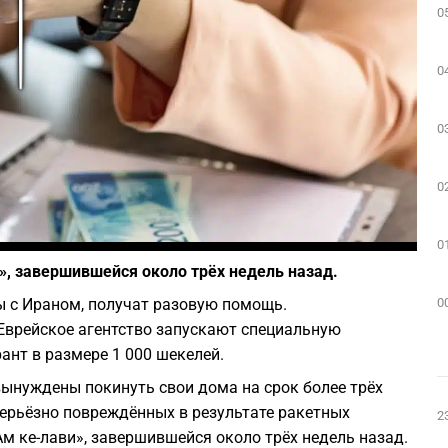
0
Play
0
0
0
Фото: depositphotos.com
0
», завершившейся около трёх недель назад.
0
ы с Ираном, получат разовую помощь.
Еврейское агентство запускают специальную
ант в размере 1 000 шекелей.
ынуждены покинуть свои дома на срок более трёх
серьёзно повреждённых в результате ракетных
2
Ам ке-лави», завершившейся около трёх недель назад.