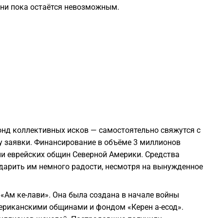
ни пока остаётся невозможным.
2
2
2
2
2
онд коллективных исков — самостоятельно свяжутся с
у заявки. Финансирование в объёме 3 миллионов
2
и еврейских общин Северной Америки. Средства
одарить им немного радости, несмотря на вынужденное
2
«Ам ке-лави». Она была создана в начале войны
мериканскими общинами и фондом «Керен а-есод».
2