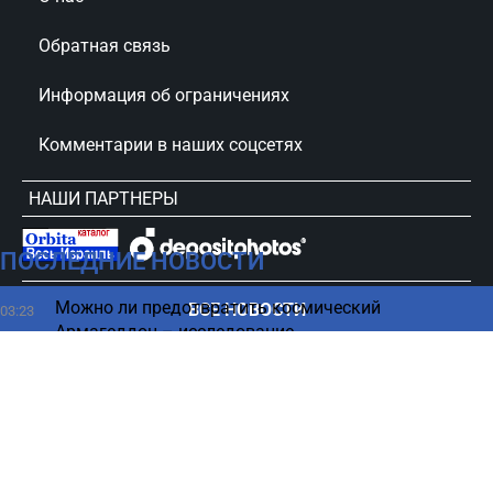
Обратная связь
Информация об ограничениях
Комментарии в наших соцсетях
НАШИ ПАРТНЕРЫ
ПОСЛЕДНИЕ НОВОСТИ
сursorinfo.co.il © Все права защищены
Можно ли предотвратить космический
ВСЕ НОВОСТИ
03:23
Армагеддон – исследование
Перед смертью тело меняется: какие признаки
02:16
нельзя не заметить
Землетрясение на Луне – чем грозит удар ракеты
01:27
по спутнику