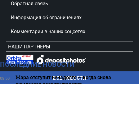
Обратная связь
Информация об ограничениях
Комментарии в наших соцсетях
НАШИ ПАРТНЕРЫ
ПОСЛЕДНИЕ НОВОСТИ
сursorinfo.co.il © Все права защищены
Жара отступит ненадолго — когда снова
ВСЕ НОВОСТИ
08:50
ожидается рост температур
Вода с лимоном утром натощак - польза или вред,
08:45
рассказали врачи
Нетаниягу знал о плане ХАМАС, но
08:37
проигнорировал – Бен Каспит
Ядерный взрыв в космосе может спасти планету
08:30