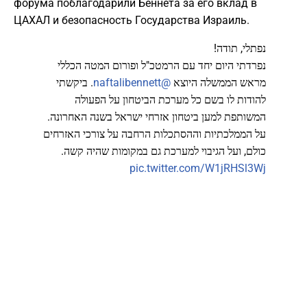
форума поблагодарили Беннета за его вклад в
ЦАХАЛ и безопасность Государства Израиль.
נפתלי, תודה!
נפרדתי היום יחד עם הרמטכ"ל ופורום המטה הכללי
. ביקשתי
@naftalibennett
מראש הממשלה היוצא
להודות לו בשם כל מערכת הביטחון על הפעולה
המשותפת למען ביטחון אזרחי ישראל בשנה האחרונה.
על הממלכתיות וההסתכלות הרחבה על צורכי האזרחים
כולם, ועל הגיבוי למערכת גם במקומות שהיה קשה.
pic.twitter.com/W1jRHSl3Wj