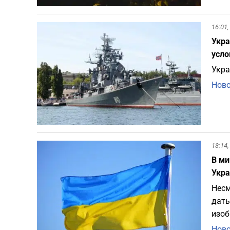
16:01,
Укра
усло
Укра
Ново
13:14,
В ми
Укра
Несм
дать
изоб
Ново