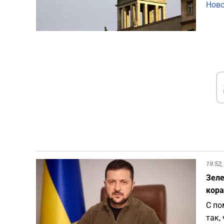
Ново
19:52,
Зеле
кора
С по
так,