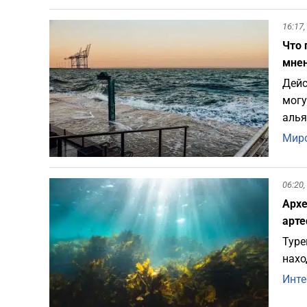
16:17,
Что 
мнен
Дейс
могу
алья
Миро
06:20,
Архе
арт
Туре
нахо
Инте