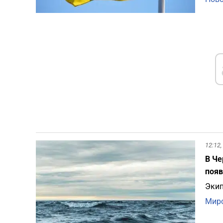
12:12,
В Че
появ
Экип
Миро