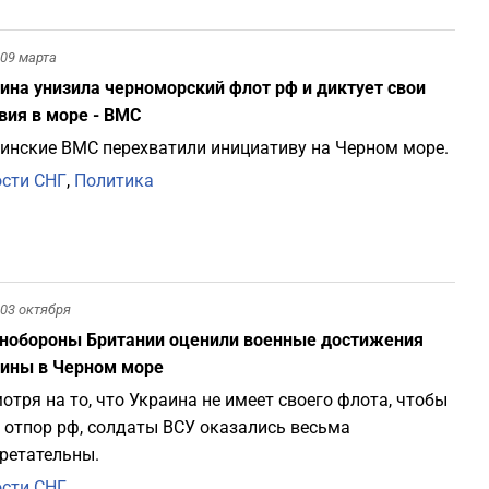
0
09 марта
ина унизила черноморский флот рф и диктует свои
0
вия в море - ВМС
инские ВМС перехватили инициативу на Черном море.
сти СНГ
,
Политика
2
2
03 октября
нобороны Британии оценили военные достижения
2
ины в Черном море
отря на то, что Украина не имеет своего флота, чтобы
2
 отпор рф, солдаты ВСУ оказались весьма
ретательны.
2
сти СНГ