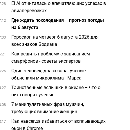
El Al отчиталась о впечатляющих успехах в
7:28
авиаперевозках
Где ждать похолодания – прогноз погоды
7:12
на 6 августа
Гороскоп на четверг 6 августа 2026 для
7:00
всех знаков Зодиака
Как решить проблему с зависанием
6:21
смартфонов - советы экспертов
Один человек, два сезона: ученые
5:25
объяснили микроклимат Марса
Таинственные вспышки в океане – что о
4:27
них говорят ученые
7 манипулятивных фраз мужчин,
3:08
требующих внимание женщин
Как навсегда избавиться от всплывающих
2:17
окон в Chrome