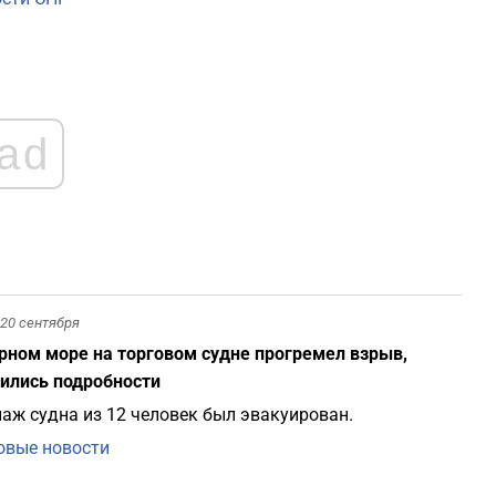
2
2
ad
2
2
2
20 сентября
рном море на торговом судне прогремел взрыв,
2
ились подробности
аж судна из 12 человек был эвакуирован.
вые новости