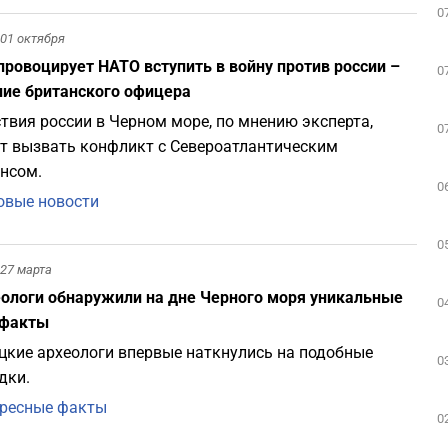
0
01 октября
провоцирует НАТО вступить в войну против россии –
0
ие британского офицера
твия россии в Черном море, по мнению эксперта,
0
т вызвать конфликт с Североатлантическим
нсом.
0
вые новости
0
27 марта
ологи обнаружили на дне Черного моря уникальные
0
ефакты
цкие археологи впервые наткнулись на подобные
0
дки.
ресные факты
0