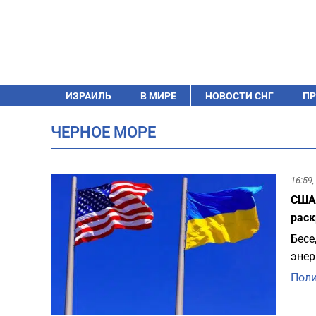
ИЗРАИЛЬ
В МИРЕ
НОВОСТИ СНГ
ПР
ЧЕРНОЕ МОРЕ
16:59,
США 
раск
Бесе
энер
Пол