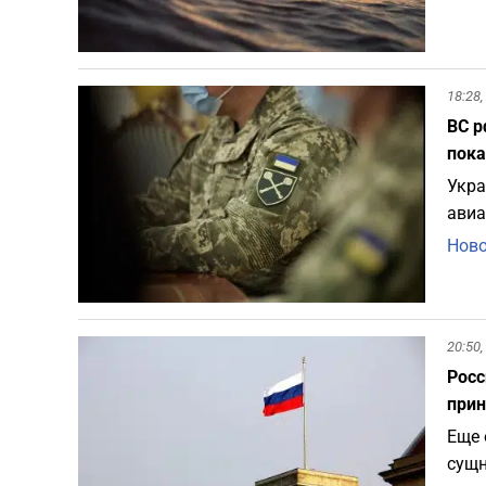
18:28,
ВС р
пока
Укра
авиа
Ново
20:50,
Росс
прин
Еще 
сущн