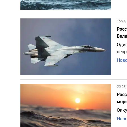
16:14,
Росс
Вели
Один
непр
Ново
20:28,
Росс
море
Окку
Ново