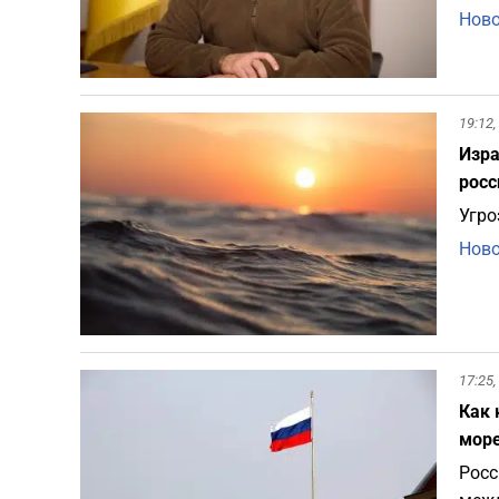
Ново
19:12,
Изра
росс
Угро
Ново
17:25,
Как 
море
Росс