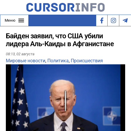
Меню
Байден заявил, что США убили
лидера Аль-Каиды в Афганистане
08:13,
02 августа
Мировые новости
,
Политика
,
Происшествия
Play