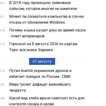
В 2018 году произошло тревожное
4:27
событие, которое многие не заметили
Может ли сломаться компьютер в случае
3:21
отказа от обновления Windows
Почему кошка кусает руку во время ласки
2:15
- ответ ветеринаров
Гороскоп на 8 августа 2026 по картам
0:12
Таро: все знаки Зодиака
07 августа
Путин боится украинских дронов и
3:10
избегает поездок по России - СМИ
Миру грозит дефицит важнейшего
2:51
продукта
Какой вид хлеба врачи советуют есть для
2:45
контроля сахара в крови