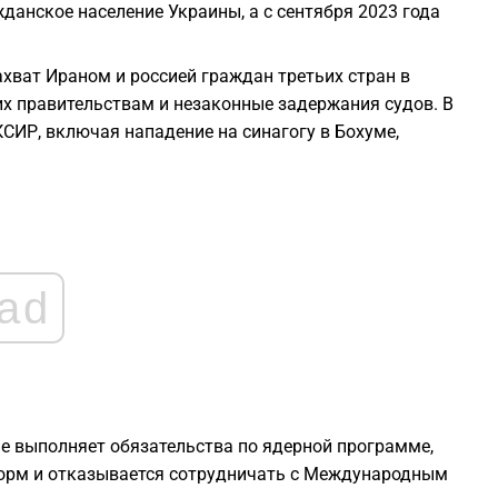
данское население Украины, а с сентября 2023 года
2
ахват Ираном и россией граждан третьих стран в
их правительствам и незаконные задержания судов. В
СИР, включая нападение на синагогу в Бохуме,
2
2
2
ad
2
2
не выполняет обязательства по ядерной программе,
норм и отказывается сотрудничать с Международным