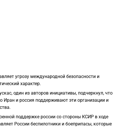
2
2
2
2
2
тавляет угрозу международной безопасности и
тический характер.
2
кас, один из авторов инициативы, подчеркнул, что
то Иран и россия поддерживают эти организации и
2
ства.
оенной поддержке россии со стороны КСИР в ходе
2
авляет России беспилотники и боеприпасы, которые