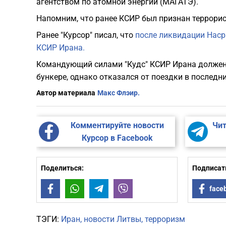
агентством по атомной энергии (МАГАТЭ).
Напомним, что ранее КСИР был признан террорис
Ранее "Курсор" писал, что
после ликвидации Наср
КСИР Ирана.
Командующий силами "Кудс" КСИР Ирана должен 
бункере, однако отказался от поездки в последн
Автор материала
Макс Флэир.
Комментируйте новости
Чит
Курсор в Facebook
Поделиться:
Подписать
Facebook
WhatsApp
Telegram
Viber
face
ТЭГИ:
Иран
новости Литвы
терроризм