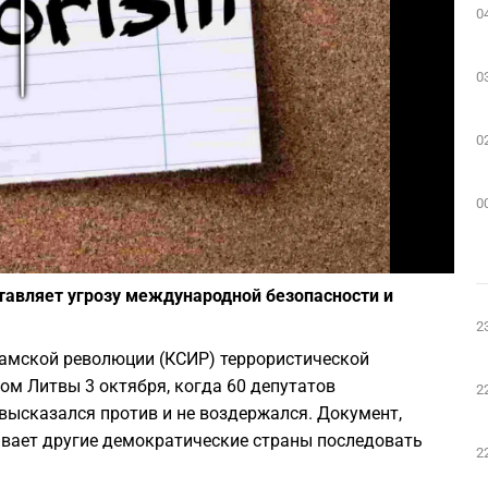
0
Play
0
0
0
Фото: depositphotos.com
ставляет угрозу международной безопасности и
2
амской революции (КСИР) террористической
ом Литвы 3 октября, когда 60 депутатов
2
 высказался против и не воздержался. Документ,
вает другие демократические страны последовать
2