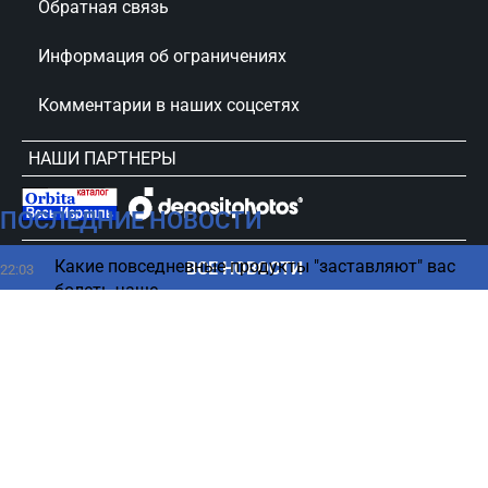
Обратная связь
Информация об ограничениях
Комментарии в наших соцсетях
НАШИ ПАРТНЕРЫ
ПОСЛЕДНИЕ НОВОСТИ
сursorinfo.co.il © Все права защищены
Какие повседневные продукты "заставляют" вас
ВСЕ НОВОСТИ
22:03
болеть чаще
Деньги поступят на счета 11 августа — Битуах
21:50
Леуми объявил о выплатах
Почему считается, что воду нельзя кипятить
21:46
несколько раз
​«Иран — не цель»: Фидан оценил создание нового
21:39