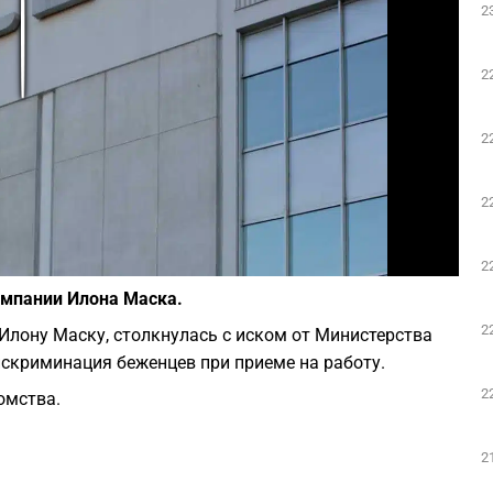
2
Play
2
2
2
Фото: Wikipedia
2
омпании Илона Маска.
2
лону Маску, столкнулась с иском от Министерства
скриминация беженцев при приеме на работу.
2
омства.
2