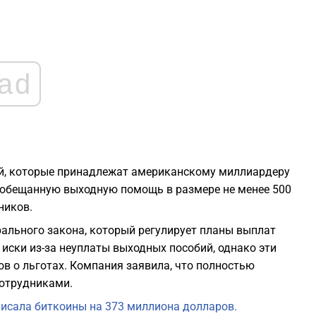
2
2
ad
2
2
2
ий, которые принадлежат американскому миллиардеру
ь обещанную выходную помощь в размере не менее 500
ников.
2
рального закона, который регулирует планы выплат
 иски из-за неуплаты выходных пособий, однако эти
1
ов о льготах. Компания заявила, что полностью
сотрудниками.
исала биткоины на 373 миллиона долларов.