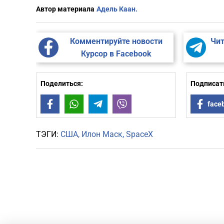
Автор материала
Адель Каан.
Комментируйте новости
Чит
Курсор в Facebook
Поделиться:
Подписать
Facebook
WhatsApp
Telegram
Viber
face
ТЭГИ:
США
Илон Маск
SpaceX