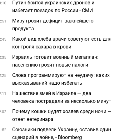
Путин боится украинских дронов и
3:10
избегает поездок по России - СМИ
Миру грозит дефицит важнейшего
2:51
продукта
Какой вид хлеба врачи советуют есть для
2:45
контроля сахара в крови
Израиль готовит военный мегаплан:
2:35
населению грозят новые налоги
Слова программируют на неудачу: каких
2:25
высказываний надо избегать
Нашествие змей в Израиле — два
2:11
человека пострадали за несколько минут
Почему кошки будят хозяев среди ночи —
2:02
ответ ветеринара
Союзники подвели Украину, оставив один
1:52
сценарий в войне, - Bloomberg