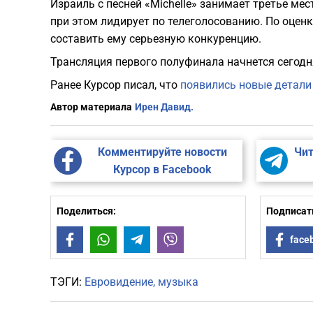
Израиль с песней «Michelle» занимает третье ме
при этом лидирует по телеголосованию. По оцен
составить ему серьезную конкуренцию.
Трансляция первого полуфинала начнется сегодня
Ранее Курсор писал, что
появились новые детали
Автор материала
Ирен Давид.
Комментируйте новости
Чит
Курсор в Facebook
Поделиться:
Подписать
Facebook
WhatsApp
Telegram
Viber
face
ТЭГИ:
Евровидение
музыка