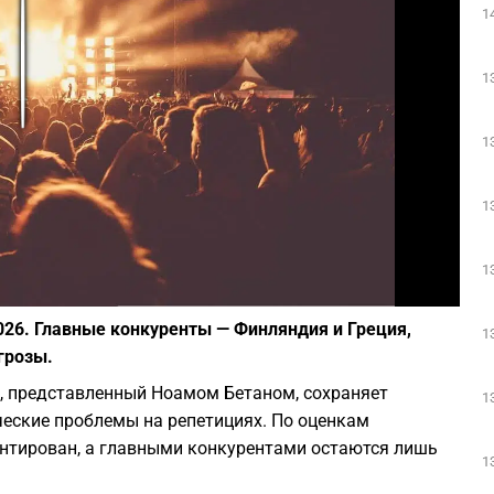
1
Play
1
1
1
1
Фото: pixabay.com
026. Главные конкуренты — Финляндия и Греция,
1
грозы.
, представленный Ноамом Бетаном, сохраняет
1
ческие проблемы на репетициях. По оценкам
антирован, а главными конкурентами остаются лишь
1