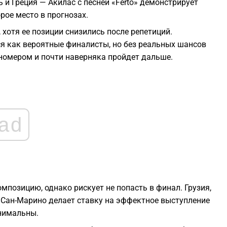
и Греция — Акилас с песней «Ferto» демонстрирует
рое место в прогнозах.
1
хотя ее позиции снизились после репетиций.
я как вероятные финалисты, но без реальных шансов
1
номером и почти наверняка пройдет дальше.
1
1
ad
1
мпозицию, однако рискует не попасть в финал. Грузия,
. Сан-Марино делает ставку на эффектное выступление
нимальны.