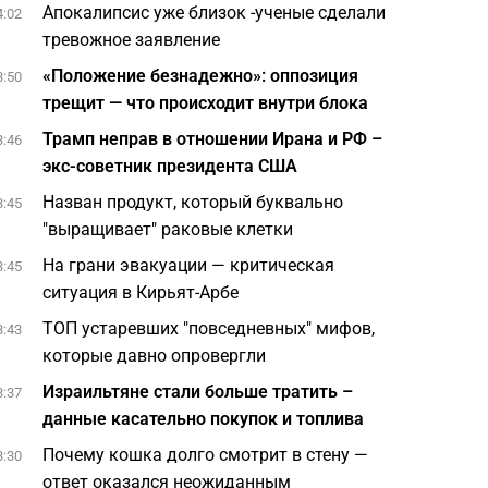
Апокалипсис уже близок -ученые сделали
4:02
тревожное заявление
«Положение безнадежно»: оппозиция
3:50
трещит — что происходит внутри блока
Трамп неправ в отношении Ирана и РФ –
3:46
экс-советник президента США
Назван продукт, который буквально
3:45
"выращивает" раковые клетки
На грани эвакуации — критическая
3:45
ситуация в Кирьят-Арбе
ТОП устаревших "повседневных" мифов,
3:43
которые давно опровергли
Израильтяне стали больше тратить –
3:37
данные касательно покупок и топлива
Почему кошка долго смотрит в стену —
3:30
ответ оказался неожиданным