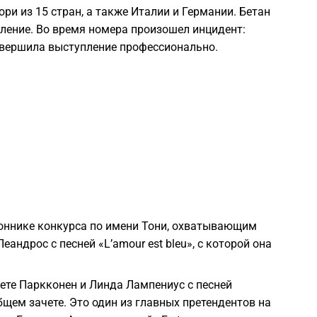
и из 15 стран, а также Италии и Германии. Бетан
1
ление. Во время номера произошел инцидент:
авершила выступление профессионально.
1
1
1
1
оннике конкурса по имени Тони, охватывающим
1
еандрос с песней «L’amour est bleu», с которой она
1
ете Паркконен и Линда Лампениус с песней
общем зачете. Это один из главных претендентов на
1