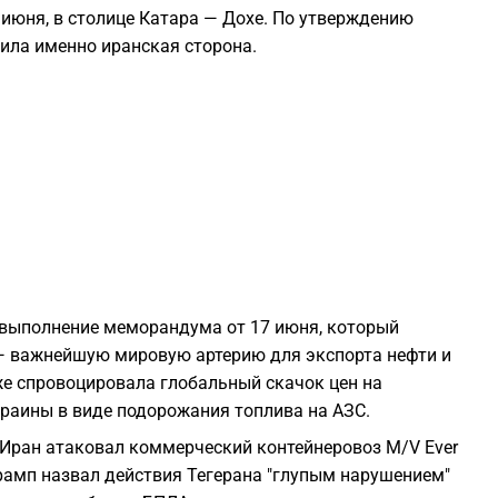
 июня, в столице Катара — Дохе. По утверждению
1
ила именно иранская сторона.
1
1
1
1
 выполнение меморандума от 17 июня, который
— важнейшую мировую артерию для экспорта нефти и
же спровоцировала глобальный скачок цен на
1
краины в виде подорожания топлива на АЗС.
 Иран атаковал коммерческий контейнеровоз M/V Ever
Трамп назвал действия Тегерана "глупым нарушением"
1