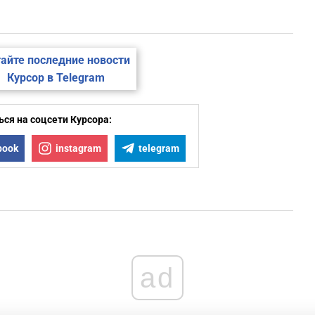
айте последние новости
Курсор в Telegram
ся на соцсети Курсора:
book
instagram
telegram
ad