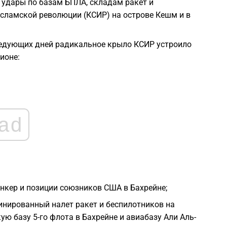
удары по базам БПЛА, складам ракет и
ламской революции (КСИР) на острове Кешм и в
1
следующих дней радикальное крыло КСИР устроило
1
ионе:
1
1
ad
1
1
нкер и позиции союзников США в Бахрейне;
нированный налет ракет и беспилотников на
 базу 5-го флота в Бахрейне и авиабазу Али Аль-