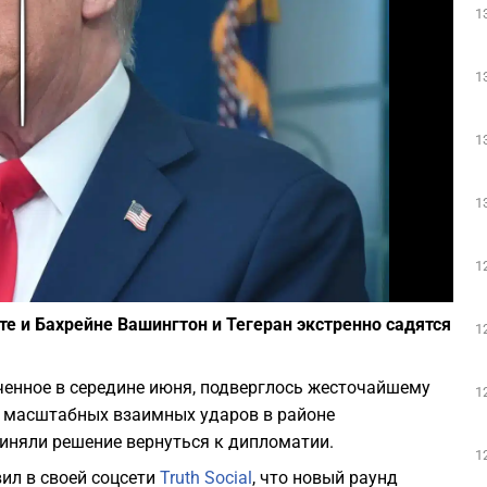
1
Play
1
1
1
1
Фото: Depositphotos
е и Бахрейне Вашингтон и Тегеран экстренно садятся
1
енное в середине июня, подверглось жесточайшему
1
й масштабных взаимных ударов в районе
иняли решение вернуться к дипломатии.
1
ил в своей соцсети
Truth Social
, что новый раунд