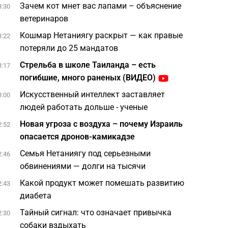
Зачем кот мнет вас лапами – объяснение
3:30
ветеринаров
Кошмар Нетаниягу раскрыт — как правые
3:22
потеряли до 25 мандатов
Стрельба в школе Таиланда – есть
3:17
погибшие, много раненых (ВИДЕО)
Искусственный интеллект заставляет
3:00
людей работать дольше - ученые
Новая угроза с воздуха – почему Израиль
2:52
опасается дронов-камикадзе
Семья Нетаниягу под серьезными
2:46
обвинениями — долги на тысячи
Какой продукт может помешать развитию
2:43
диабета
Тайный сигнал: что означает привычка
2:30
собаки вздыхать