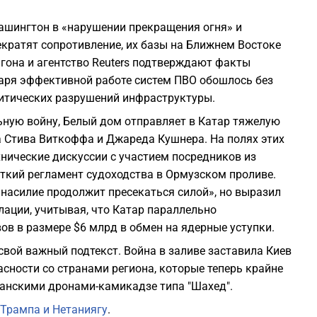
ашингтон в «нарушении прекращения огня» и
екратят сопротивление, их базы на Ближнем Востоке
гона и агентство Reuters подтверждают факты
даря эффективной работе систем ПВО обошлось без
итических разрушений инфраструктуры.
ьную войну, Белый дом отправляет в Катар тяжелую
 Стива Виткоффа и Джареда Кушнера. На полях этих
нические дискуссии с участием посредников из
ткий регламент судоходства в Ормузском проливе.
 насилие продолжит пресекаться силой», но выразил
лации, учитывая, что Катар параллельно
в в размере $6 млрд в обмен на ядерные уступки.
вой важный подтекст. Война в заливе заставила Киев
сности со странами региона, которые теперь крайне
ранскими дронами-камикадзе типа "Шахед".
Трампа и Нетаниягу
.