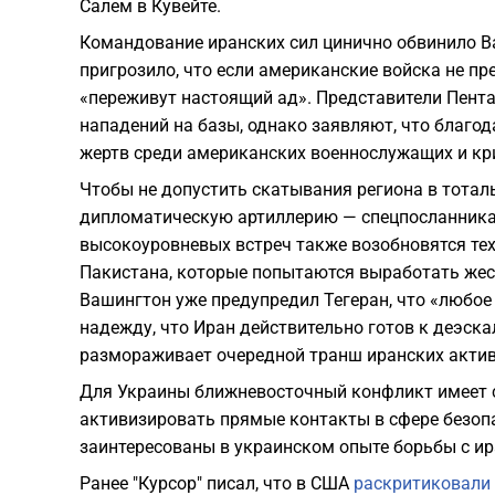
Салем в Кувейте.
Командование иранских сил цинично обвинило В
пригрозило, что если американские войска не пр
«переживут настоящий ад». Представители Пента
нападений на базы, однако заявляют, что благо
жертв среди американских военнослужащих и кр
Чтобы не допустить скатывания региона в тотал
дипломатическую артиллерию — спецпосланника
высокоуровневых встреч также возобновятся тех
Пакистана, которые попытаются выработать жес
Вашингтон уже предупредил Тегеран, что «любое
надежду, что Иран действительно готов к деэска
размораживает очередной транш иранских активо
Для Украины ближневосточный конфликт имеет с
активизировать прямые контакты в сфере безопа
заинтересованы в украинском опыте борьбы с и
Ранее "Курсор" писал, что в США
раскритиковали 