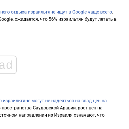
0
него отдыха израильтяне ищут в Google чаще всего
.
oogle, ожидается, что 56% израильтян будут летать в
0
0
0
ad
0
0
о израильтяне могут не надеяться на спад цен на
 пространства Саудовской Аравии, рост цен на
0
осточном направлении из Израиля означают, что
0