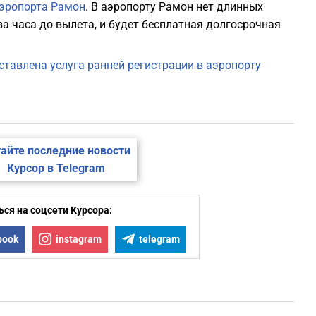
аэропорта Рамон
. В аэропорту Рамон нет длинных
а часа до вылета, и будет бесплатная долгосрочная
0
тавлена ​​услуга ранней регистрации в аэропорту
0
0
айте последние новости
0
Курсор в Telegram
0
ся на соцсети Курсора:
book
instagram
telegram