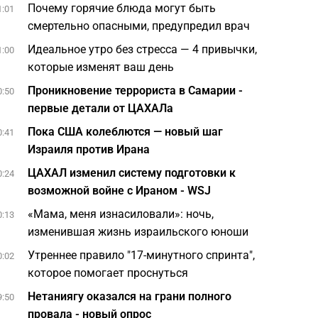
Почему горячие блюда могут быть
1:01
смертельно опасными, предупредил врач
Идеальное утро без стресса — 4 привычки,
1:00
которые изменят ваш день
Проникновение террориста в Самарии -
0:50
первые детали от ЦАХАЛа
Пока США колеблются — новый шаг
0:41
Израиля против Ирана
ЦАХАЛ изменил систему подготовки к
0:24
возможной войне с Ираном - WSJ
«Мама, меня изнасиловали»: ночь,
0:13
изменившая жизнь израильского юноши
Утреннее правило "17-минутного спринта",
0:02
которое помогает проснуться
Нетаниягу оказался на грани полного
9:50
провала - новый опрос