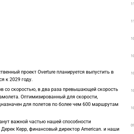
1
1
1
1
твенный проект Overture планируется выпустить в
1
я к 2029 году.
ров со скоростью, в два раза превышающей скорость
1
амолета. Оптимизированный для скорости,
едназначен для полетов по более чем 600 маршрутам
1
танут важной частью нашей способности
0
 Дерек Керр, финансовый директор American. и наши