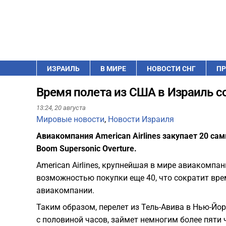
ИЗРАИЛЬ
В МИРЕ
НОВОСТИ СНГ
ПР
Время полета из США в Израиль с
13:24,
20 августа
Мировые новости
,
Новости Израиля
Авиакомпания American Airlines закупает 20 с
Boom Supersonic Overture.
American Airlines, крупнейшая в мире авиакомпан
возможностью покупки еще 40, что сократит врем
авиакомпании.
Таким образом, перелет из Тель-Авива в Нью-Йо
с половиной часов, займет немногим более пяти 