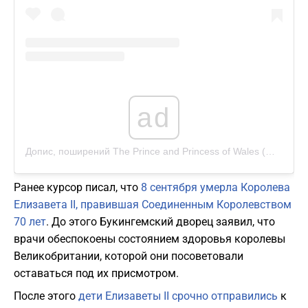
ad
Допис, поширений The Prince and Princess of Wales (@princeandprincessofwales)
Ранее курсор писал, что
8 сентября умерла Королева
Елизавета II, правившая Соединенным Королевством
70 лет
. До этого Букингемский дворец заявил, что
врачи обеспокоены состоянием здоровья королевы
Великобритании, которой они посоветовали
оставаться под их присмотром.
После этого
дети Елизаветы II срочно отправились
к