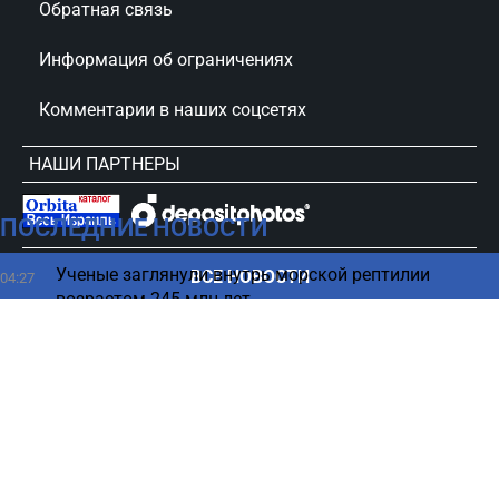
Обратная связь
Информация об ограничениях
Комментарии в наших соцсетях
НАШИ ПАРТНЕРЫ
ПОСЛЕДНИЕ НОВОСТИ
сursorinfo.co.il © Все права защищены
Ученые заглянули внутрь морской рептилии
ВСЕ НОВОСТИ
04:27
возрастом 245 млн лет
Люди, которым нельзя доверять, часто делают 6
03:42
вещей
Смартфон начал тормозить: четыре способа
02:17
вернуть ему скорость
Названы фрукты, которые замедлят старение
01:25