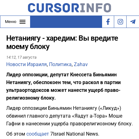
Меню
Нетаниягу - харедим: Вы вредите
моему блоку
14:12,
17 августа
Новости Израиля
,
Политика
,
Zahav
Лидер оппозиции, депутат Кнессета Биньямин
Нетаниягу, обеспокоен тем, что раскол в партии
ультраортодоксов может нанести ущерб право-
религиозному блоку.
Лидер оппозиции Биньямин Нетаниягу («Ликуд»)
обвинил главного депутата «Яадут а-Тора» Моше
Гафни в нанесении ущерба праворелигиозному блоку.
Об этом
сообщает
7Israel National News.