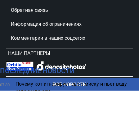
Обратная связь
Информация об ограничениях
Комментарии в наших соцсетях
НАШИ ПАРТНЕРЫ
ПОСЛЕДНИЕ НОВОСТИ
сursorinfo.co.il © Все права защищены
Почему кот игнорирует свою миску и пьет воду
ВСЕ НОВОСТИ
07:30
откуда попало
В апарт-отеле в Бат-Яме жестоко изнасиловали 18-
07:28
летнюю девушку
Либерман о ситуации в стране: Абсолютное
07:22
безумие