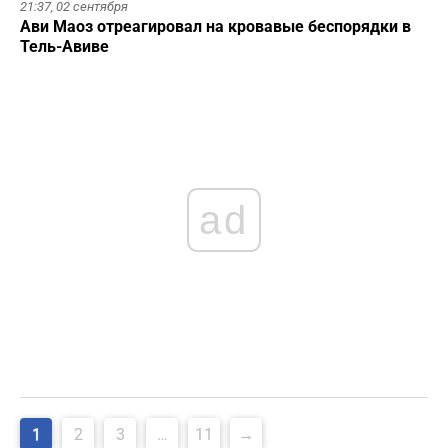
21:37,
02 сентября
Ави Маоз отреагировал на кровавые беспорядки в
Тель-Авиве
ad
Навигация
1
2
3
…
11
→