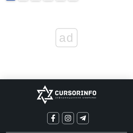
по
записям
ad